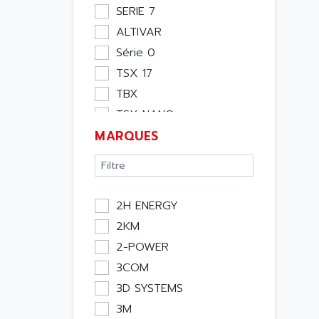
Moteur
SERIE 7
Pupitre Opérateur
ALTIVAR
Rack
Série 0
Etude
TSX 17
Software
TBX
Variateur
TSX NANO
Actif
MARQUES
TSX PREMIUM
Affichage
ASI
Consommable
APRIL 5000
Electromecanique /
XUD
Energie
2H ENERGY
TSX MICRO
Optoélectronique
2KM
MAGELIS
Passif
2-POWER
TCCX
Bureau
3COM
CCX17
Emballage
3D SYSTEMS
TELEFAST
Informatique
3M