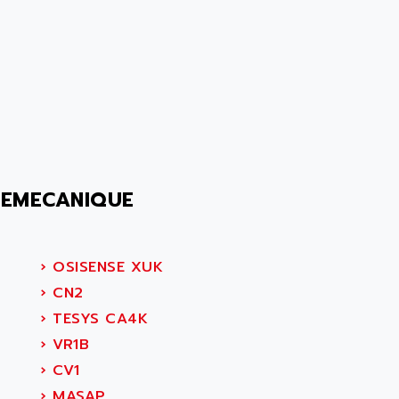
LEMECANIQUE
›
OSISENSE XUK
›
CN2
›
TESYS CA4K
›
VR1B
›
CV1
›
MASAP