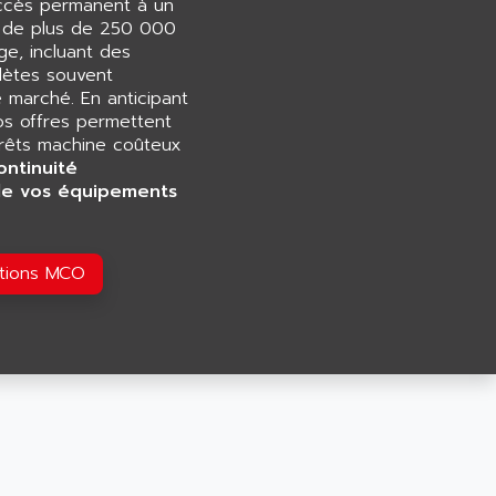
accès permanent à un
e de plus de 250 000
e, incluant des
ètes souvent
e marché. En anticipant
os offres permettent
rrêts machine coûteux
ontinuité
de vos équipements
utions MCO