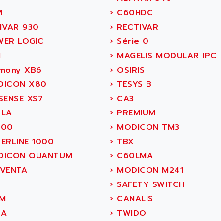
M
›
C60HDC
IVAR 930
›
RECTIVAR
ER LOGIC
›
Série 0
H
›
MAGELIS MODULAR IPC
mony XB6
›
OSIRIS
ICON X80
›
TESYS B
SENSE XS7
›
CA3
LA
›
PREMIUM
400
›
MODICON TM3
ERLINE 1000
›
TBX
ICON QUANTUM
›
C60LMA
VENTA
›
MODICON M241
L
›
SAFETY SWITCH
M
›
CANALIS
BA
›
TWIDO