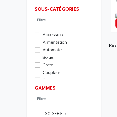
SOUS-CATÉGORIES
Accessoire
Alimentation
Rés
Automate
Boitier
Carte
Coupleur
Cpu
GAMMES
Ecran
Entrée / Sortie
Memoire
Module Métier
TSX SERIE 7