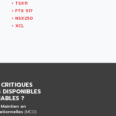
›
TSX11
›
FTX 517
›
NSX250
›
XCL
 CRITIQUES
 DISPONIBLES
ABLES ?
 Maintien en
ationnelles
(MCO)