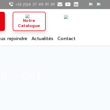
+33 (0)4 37 49 91 39
n
Notre
Catalogue
us rejoindre
Actualités
Contact
E - CV1