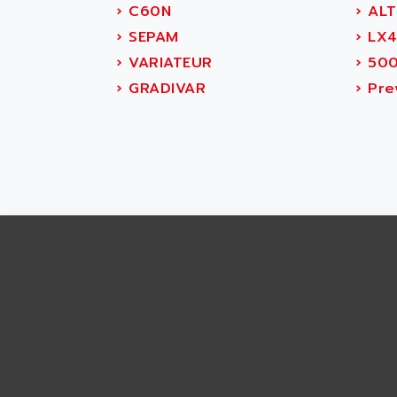
ABS SYSTEM
›
C60N
›
ALT
SMC600
ABSOCODER
›
SEPAM
›
LX
SMC25 et SMC 35
ABUS
›
VARIATEUR
›
50
SMC 50 / SMC 600
ABUS ELECTRONIC
›
GRADIVAR
›
Prev
SMC 600
AC
SMC50 / SMC600
AC AUTOMATION
SMC 25 et SMC 35
AC SMARTMOTION
SMC25 et SMC35
ACARD
SMC25
ACB
SMC
ACBEL
PB80
ACCES
PB400
ACCESS
WS SERIES
ACCROSSER
PB200
ACCU
TSX COMPACT
ACCUCELL
984 SERIE
ACCU-SORT SYSTEMS