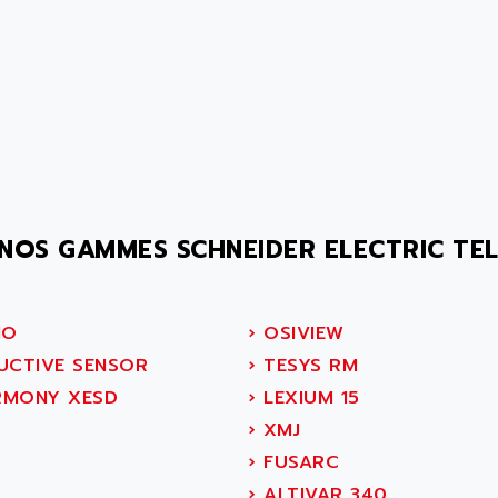
NOS GAMMES SCHNEIDER ELECTRIC TE
IO
›
OSIVIEW
UCTIVE SENSOR
›
TESYS RM
MONY XESD
›
LEXIUM 15
›
XMJ
›
FUSARC
›
ALTIVAR 340