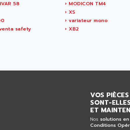
IVAR 58
›
MODICON TM4
4
›
XS
00
›
variateur mono
enta safety
›
XB2
VOS PIÈCES
SONT-ELLES
ET MAINTEN
Nos
solutions en
Conditions Opér