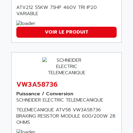
ALPSITEC
FRENIC
ATV212 55KW 75HP 460V TRI IP20
ALR
VARIABLE
RAC
ALRITMA M
PUSH BUTTON PANEL
ALRO
VT170
VOIR LE PRODUIT
ALSPA
MENTOR II
ALSTEF
EEA
ALSTHOM
CD1-K
ALSTHOM ATLANTIQUE
SIMATIC MONITOR PANEL
ALSTHOM PARVEX
ACS
ALSTOM
VW3A58736
LCD
ALTECH
SBS
Puissance / Conversion
ALTER
SCHNEIDER ELECTRIC TELEMECANIQUE
ABS
ALTIVAR
PS316
TELEMECANIQUE ATV58 VW3A58736
ALTRAC AG
BRAKING RESISTOR MODULE 600/200W 28
RPX
ALTRONICS
OHMS
PB100
ALTRONIX