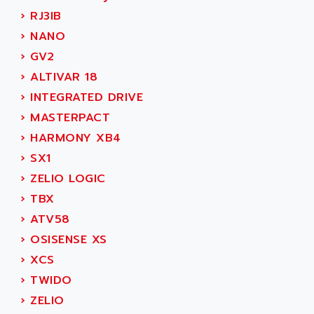
ROTOVAR
›
RJ3IB
AQUAMETRO
AS-I
›
NANO
AQUASET
507
›
GV2
ARAG
PANELVIEW 1200
›
ALTIVAR 18
ARBO
MDLQ
›
INTEGRATED DRIVE
ARBOR
GP2000 Series
›
MASTERPACT
ARBURG
TSX17
›
HARMONY XB4
ARC MACHINES
1060
›
SX1
ARC MODENA
VECTOR DRIVE
›
ZELIO LOGIC
ARCEL
ALPHA
›
TBX
ARCNET
SM SERIE
›
ATV58
ARCOL
SIMATIC S7-200
›
OSISENSE XS
ARCOLECTRIC
MODICON QUANTUM
›
XCS
ARCOTRONICS
GENIUS
›
TWIDO
ARCTIC COOLING
A SERIES
›
ZELIO
ARDAMEL LHOMARGY