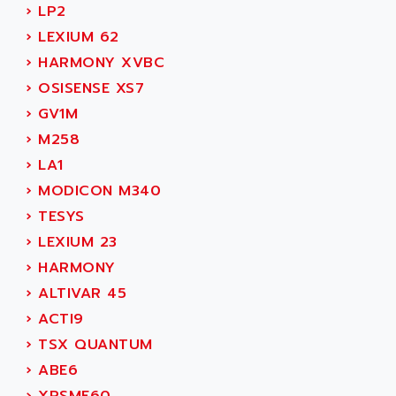
TESYS
›
LP2
ARTESYN EMBEDDED TECHNOLOGIES
BUG
›
LEXIUM 62
ARTILA
SYNCHRONOUS SERVO MOTOR
›
HARMONY XVBC
ARTIS
SIMOTICS S
›
OSISENSE XS7
ARTLII
Kinetix 6000
›
GV1M
ARX
MELSEC
›
M258
AS INFO
ADVANTYS STB
›
LA1
ASAHI
ND
›
MODICON M340
ASAHI ENGINEERING
SIMOVERT P
›
TESYS
ASANTE
RTS
›
LEXIUM 23
ASC
VPC
›
HARMONY
ASCII
XBLC
›
ALTIVAR 45
ASCO
2500M
›
ACTI9
ASCOM
2500
›
TSX QUANTUM
ASCON
HARMONY XVBC
›
ABE6
ASE ENERGY
ACS600