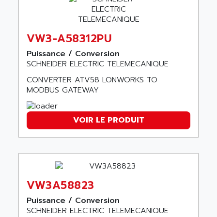
AMERICAN SIGMA
TC2000
AMERICAN STD INC
MOVITRON
AMERSHAM
VW3-A58312PU
SMC100
AMET
690 SERIE
Puissance / Conversion
AMETEK
SCHNEIDER ELECTRIC TELEMECANIQUE
ECODRIVE
AMETHERM
CONVERTER ATV58 LONWORKS TO
CHARGEUR
AMI SEMICONDUCTOR
MODBUS GATEWAY
NUM 720
AMIC TECHNOLOGY
SINUMERIK 802
AMK
VOIR LE PRODUIT
PCS950
AMKASYN
DIGITAX
AMP
BUC
AMP DISPLAY
RAC3
AMPEREX
PANELVIEW 550
VW3A58823
AMPEX
AC SERVO
AMPHENOL
Puissance / Conversion
AXODYN
SCHNEIDER ELECTRIC TELEMECANIQUE
AMPIRE