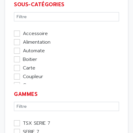
SOUS-CATÉGORIES
Accessoire
Alimentation
Automate
Boitier
Carte
Coupleur
Cpu
GAMMES
Ecran
Entrée / Sortie
Memoire
Module Métier
TSX SERIE 7
Moteur
SERIE 7