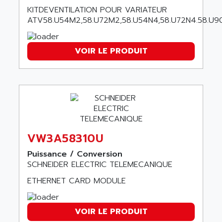
SMD
KITDEVENTILATION POUR VARIATEUR
AMPLICON
8200 VECTOR
ATV58.U54M2,58.U72M2,58.U54N4,58.U72N4.58.U9
AMRI-KSB
GP2000 SERIE
AMSAMOTION
C50
VOIR LE PRODUIT
AMTE
SMARTDRIVE VF1000
AMX
NUMECOR
ANAHEIM AUTOMATION
MINICOR
ANALOG
631
ANALOG DEVICES
DBS
ANALOGIC
CQM1H
VW3A58310U
ANALOX
ESG
Puissance / Conversion
ANATEL
TP27
SCHNEIDER ELECTRIC TELEMECANIQUE
ANCA
MOVIDRIVE
ETHERNET CARD MODULE
ANCAR
MDS
ANDERS ELECTRONICS
COMBIVERT
VOIR LE PRODUIT
ANDERSON POWER PRODUCTS
COMBIVERT S4