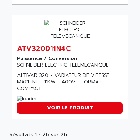
ANDERSON-NEGELE
VSF
ANDRON
TI-305
ANELEC
DIAS
ANILAM
SMTBSI
ANIME
MP
ATV320D11N4C
ANIOS
SIMATIC PC
ANKAM
Puissance / Conversion
DPH
SCHNEIDER ELECTRIC TELEMECANIQUE
ANKER
STATOVAR
ANRITSU
ALTIVAR 320 - VARIATEUR DE VITESSE
UCD
MACHINE - 11KW - 400V - FORMAT
ANS
COMPACT
SINUMERIK 820
ANSALDO
SIMOREG K
ANSELL
ALIMENTATION
VOIR LE PRODUIT
ANSMANN
IRT
ANSYCO
DIGIPLAN
ANTEC
Résultats 1 - 26 sur 26
TPD32
ANTEK INSTRUMENTS