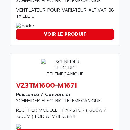
ROD 426
SCHNEIDER ELECTRIC TELEMECANIQUE
ALACATEL
SINUMERIK 840C
VENTILATEUR POUR VARIATEUR ALTIVAR 38
ALARMCOM
TAILLE 6
ATP
ALCATEL
9300-SERIES
ALCATEL-LUCENT
8200-SERIES
VOIR LE PRODUIT
ALDES
SERIE 9000
ALES
SIMATIC ET200
ALFA PROGETTI
SERVOPACK
ALFA ROBOT
UNIDRIVE
ALFA ROMEO
FMV
ALFAA
VZ3TM1600-M1671
DIGIDRIVE SE
ALFA-LAVAL
SIGMA II
Puissance / Conversion
ALFASISTEL
SCHNEIDER ELECTRIC TELEMECANIQUE
VERITRON
ALFATRONIX
PANELVIEW
RECTIFIER MODULE THYRISTOR ( 600A /
ALFONS HAAR
1600V ) FOR ATV71HC31N4
AXUMERIK
ALICAT SCIENTIFIC
PROVIT