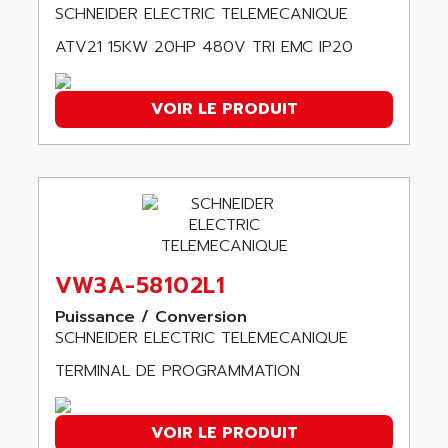
ADEPT TECHNOLOGY
SCHNEIDER ELECTRIC TELEMECANIQUE
MOVIDYN
ADES
ATV21 15KW 20HP 480V TRI EMC IP20
MOVITRAC
ADETEC
LEXIUM
ADISCOM
SERVVODYN
VOIR LE PRODUIT
ADITEC
SERVODYN
ADL
SE50
ADL EUROTECH
LTD12
ADLEE POWERTRONIC
MDLA
ADLINK
MDLS
ADLINK TECHNOLOGY
VW3A-58102L1
ACMD2
ADM ELECTRONIC
ACM
Puissance / Conversion
ADMV
SCHNEIDER ELECTRIC TELEMECANIQUE
PLS514
ADN
PLS510
TERMINAL DE PROGRAMMATION
ADN PESAGE
PLS508
ADTECH POWER INC
SERVOSTAR
VOIR LE PRODUIT
ADV