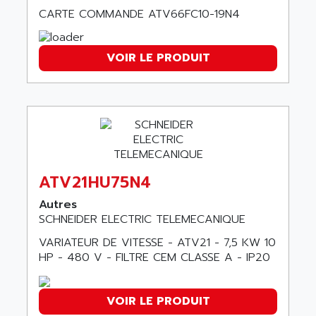
LCA
CARTE COMMANDE ATV66FC10-19N4
AEV
CNC ALPHA
AFAG
SMART TOUCH
AFDI
VOIR LE PRODUIT
GP 70 SERIE
AFP PRODEL
PROVIT 5000
AG ASSOCIATES
S4-S4C
AGASTAT
SIAX
AGDE
FESTO ELECTRONIC
AGE POWERBLOCK
PCS095
ATV21HU75N4
AGETEM
TOUCHVIEW
AGI
Autres
REDIPANEL
SCHNEIDER ELECTRIC TELEMECANIQUE
AGIE
RJ2
AGILENT
VARIATEUR DE VITESSE - ATV21 - 7,5 KW 10
MULTI-SERVO
HP - 480 V - FILTRE CEM CLASSE A - IP20
AGILENT TECHNOLOGIES
PCS
AGILER
RECTIVAR
VOIR LE PRODUIT
AGP
RECTIVAR 4 SERIE 641