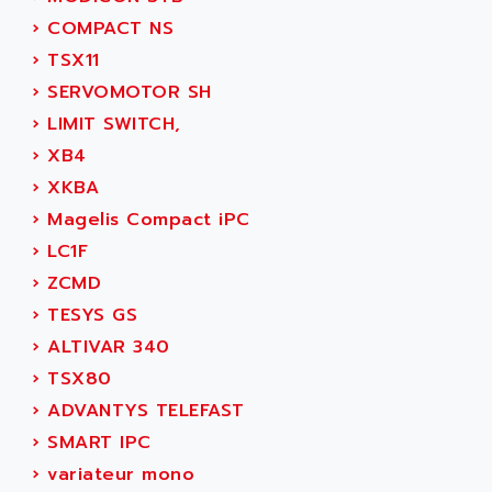
ARITECH
VFD
›
COMPACT NS
ARIZONA
TFS
›
TSX11
ARL
LFL
›
SERVOMOTOR SH
ARNATRONIC
ALTIVAR 58
›
LIMIT SWITCH,
ARO
KRC2
›
XB4
AROLIT-PLASTIC
ABR7
›
XKBA
ARPEGE
VR1B
›
Magelis Compact iPC
ARPS
MDLD
›
LC1F
ARROW PNEUMATIC
MENTOR 2
›
ZCMD
ARSEFRAM
KRC1
›
TESYS GS
ARSILICII
MULTICONTROL
›
ALTIVAR 340
ARSOFT
SYSDRIVE
›
TSX80
ART
ACI
›
ADVANTYS TELEFAST
ARTECHE
ACOPOS
›
SMART IPC
ARTECHNIC
760
›
variateur mono
ARTESYN