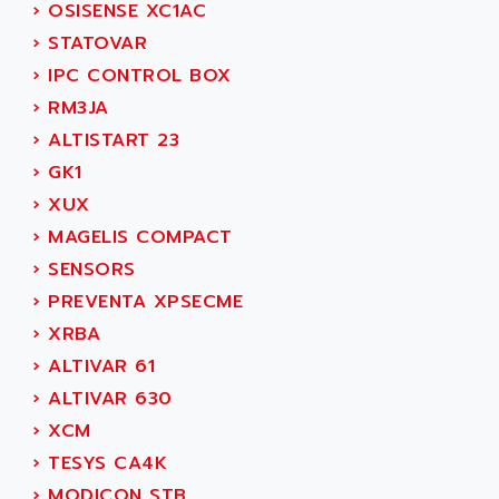
MDLU
›
OSISENSE XC1AC
ARDATEM
UAC
›
STATOVAR
ARDETEM
LQ SERIE
›
IPC CONTROL BOX
ARDUCAM
530 SERIES
›
RM3JA
ARDUINO
C170
›
ALTISTART 23
AREVA
RESISTRON
›
GK1
ARGUS
OP30/B
›
XUX
ARIA
DNC
›
MAGELIS COMPACT
ARIC
UD7000
›
SENSORS
ARICO
PMC1000
›
PREVENTA XPSECME
ARIES
FLEX DRIVE
›
XRBA
ARINC
CEPR
›
ALTIVAR 61
ARIS
FD-B SERIES
›
ALTIVAR 630
ARIS HERION
ACS550
›
XCM
ARISTO
MAESTRO
›
TESYS CA4K
ARISTON
J2-SUPER SERIES
›
MODICON STB