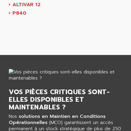
PROVIT 2000
›
ALTIVAR 12
ASSEMTECH
POSITEC
›
P840
ASSMANN WSW
SDCC
ASSY
GP3000 SERIES
AST
MAC112
ASTAR
SINUMERIK 840DI
ASTEC
ARGUS
ASTEEL
XL200
ASTRODESIGN
SINUMERIK 840D
ASTROSYSTEMS
MRJ2S
ASUS
ALTIVAR 5
VOS PIÈCES CRITIQUES SONT-
ASV
RM3
ELLES DISPONIBLES ET
ASYS
P840
MAINTENABLES ?
AT&SMLBNA
MOTEUR VSA CA
AT&T MICROELECTRONICS
Nos
solutions en Maintien en Conditions
VARMECA
Opérationnelles
(MCO) garantissent un accès
ATA ELECTRO TECHNIQUE
permanent à un stock stratégique de plus de 250
PCD2