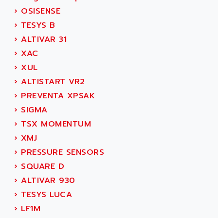
ACS
SIMODRIVE 650
›
OSISENSE
ACS MOTION CONTROL
SIMOREG
›
TESYS B
ACT KERN
SINUMERIK 800
›
ALTIVAR 31
ACTIA
SINUMERIK 810
›
XAC
ACTIOMTECH
PREMIUM
›
XUL
ACTION PAK
PREVENTA
›
ALTISTART VR2
ACTIVA MULLER
TWIDO
›
PREVENTA XPSAK
ACTIVE HUB
NANO
›
SIGMA
ACTIVIB
PCMCIA CARD
›
TSX MOMENTUM
ACTRONIC
TFTX
›
XMJ
ACU-RITE
SIMATIC S7-300
›
PRESSURE SENSORS
ACU-TIME
TDM
›
SQUARE D
ACX ADAP TORR
DIAX 2
›
ALTIVAR 930
ADA
TVM
›
TESYS LUCA
ADAC
KDV
›
LF1M
ADAFRUIT