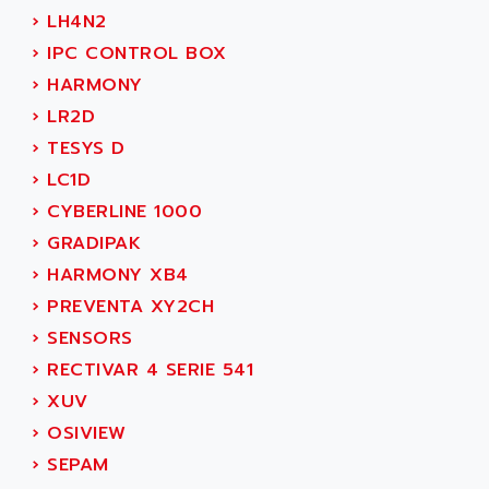
SMC 50 / SMC 600
›
LH4N2
ABUS ELECTRONIC
SMC 600
›
IPC CONTROL BOX
AC
SMC50 / SMC600
›
HARMONY
AC AUTOMATION
SMC 25 et SMC 35
›
LR2D
AC SMARTMOTION
SMC25 et SMC35
›
TESYS D
ACARD
SMC25
›
LC1D
ACB
SMC
›
CYBERLINE 1000
ACBEL
PB80
›
GRADIPAK
ACCES
PB400
›
HARMONY XB4
ACCESS
WS SERIES
›
PREVENTA XY2CH
ACCROSSER
PB200
›
SENSORS
ACCU
TSX COMPACT
›
RECTIVAR 4 SERIE 541
ACCUCELL
984 SERIE
›
XUV
ACCU-SORT SYSTEMS
SIMODRIVE
›
OSIVIEW
ACCUTRONICS
TSX21
›
SEPAM
ACDC