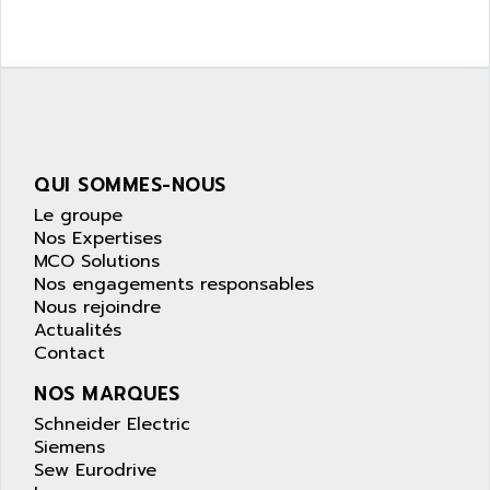
ZELIO
ANUVA TECHNOLOGIES
SIMATIC S5-95F
ANYBUS
NUM 1040
AOIP
wyse
AOR
DGN
APACER
BULLETIN 160
QUI SOMMES-NOUS
APATOR
SIMATIC S5 101U
Le groupe
APC
FX SERIE
Nos Expertises
APE
MCO Solutions
VEA
APELCO-CAREL
Nos engagements responsables
CONTROL LOGIX
Nous rejoindre
APELEC
Actualités
VERSAMAX
APEM
Contact
MAGIC
APEX
NOS MARQUES
POSMO
APLEX TECHNOLOGY
Schneider Electric
SIMATIC TI505
APOTEKA
Siemens
PMC 1000
Sew Eurodrive
APPA