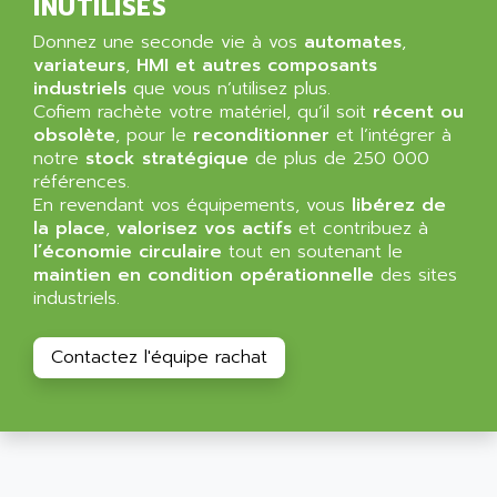
ALIZEA
INUTILISÉS
GRADIPAK
ALL TERMINALS
Donnez une seconde vie à vos
automates
,
SIMATIC MP
ALLEGRO MICROSYSTEMS
variateurs
,
HMI et autres composants
MINI MAESTRO
industriels
que vous n’utilisez plus.
ALLEN
Cofiem rachète votre matériel, qu’il soit
récent ou
NT3
ALLEN BRADLEY
obsolète
, pour le
reconditionner
et l’intégrer à
CYBER 4000
notre
stock stratégique
de plus de 250 000
ALLEN CODIERGERATE GMBH
RPX30
références.
ALLEN CODING SYSTEMS
En revendant vos équipements, vous
libérez de
SINUMERIK 820/
ALLEN SYSTEMS
la place
,
valorisez vos actifs
et contribuez à
LOGO
l’économie circulaire
tout en soutenant le
ALLIANCE INSTRUMENTS
maintien en condition opérationnelle
des sites
SIMATIC MULTIPANEL
ALLIANCE MEMORY
industriels.
CL200
ALLIED TELESIS
DIGIVEX
ALLIED TELESYN
Contactez l'équipe rachat
PWE
ALLIED VISION
CL300
ALLIGATOR
SIMOVERT MASTERDRIVES
ALLISON
C100
ALLISON TRANSMISSION