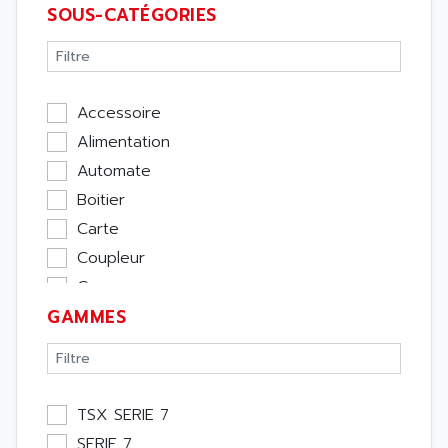
SOUS-CATÉGORIES
Accessoire
Alimentation
Automate
Boitier
Carte
Coupleur
Cpu
GAMMES
Ecran
Entrée / Sortie
Memoire
Module Métier
TSX SERIE 7
Moteur
SERIE 7