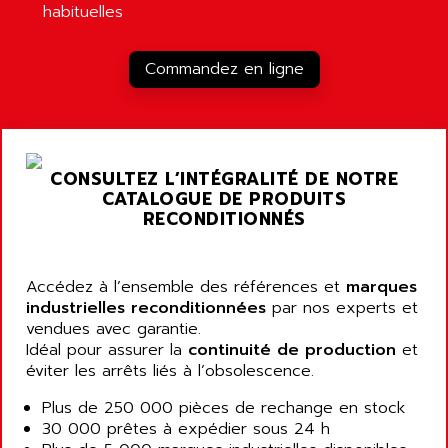
habituelles
LOGO!
AIRMASTER R1HMI
RJ3
AIRMAT
Commandez en ligne
A03B
AIRPES
ARGOLUX AS
AIRWELL
TSX 21
AISA
ALTISTART
AIXIA SYSTEMES
CONSULTEZ L’INTÉGRALITÉ DE NOTRE
TEXT DISPLAY
CATALOGUE DE PRODUITS
AJC BATTERY
SIMATIC S5 115U
RECONDITIONNÉS
AJHUA TECHNOLOGY
SINUMERIK 840
AJR DIFFUSION
SMTBD1
Accédez à l’ensemble des références et
AK ELECTRONIQUE
marques
SMT
industrielles reconditionnées
par nos experts et
AKA
vendues avec garantie.
SMTB
AKER
Idéal pour assurer la
continuité de production
et
SMT-BSI
éviter les arrêts liés à l’obsolescence.
AKIM AG
CPX37
AKKU
Plus de 250 000 pièces de rechange en stock
CE65
30 000 prêtes à expédier sous 24 h
AKO