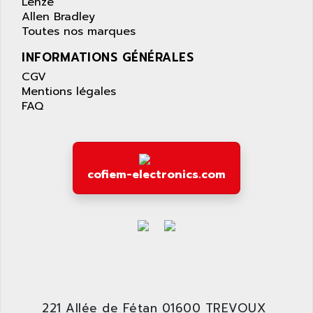
ACS400
Lenze
APPARATEBAU HUNDSBACH
Allen Bradley
584S
APPLE
Toutes nos marques
LEXIUM 15
APPLICOM
INFORMATIONS GÉNÉRALES
SAFETY RELAY
APPLIED MATERIALS
CGV
COMBIVERT F4
APPLIED ROBOTICS
Mentions légales
SÉRIE 1000
FAQ
APRIL
AZM
APRIMATIC
MDLL
APS
PANELVIEW PLUS
APT
cofiem-electronics.com
PANEL VIEW 550
APTOR
SLC500
APV
S4-S4C-S4C+
APW
RPX10
AQUA SMART
E-ME-T
AQUAFINE
MICROLOGIX
AQUALYSE
PNOZ
221 Allée de Fétan 01600 TREVOUX
AQUAMED