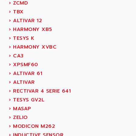
KVR
›
ZCMD
ADAM
TVD
›
TBX
ADAMCZEWSKI
SERVO DRIVE
›
ALTIVAR 12
ADAMEL
AC MAINSPINDLE
›
HARMONY XB5
ADANI PSC
KDA
›
TESYS K
ADAPTATER
KDS
›
HARMONY XVBC
ADAPTATIVE
TDA
›
CA3
ADAPTEC
BUM
›
XPSMF60
ADAPTORR
BUS
›
ALTIVAR 61
ADAS
DIAX 04
›
ALTIVAR
ADC AUTOMATICA
DIAX 4
›
RECTIVAR 4 SERIE 641
ADDA
cms3
›
TESYS GV2L
ADDER
CMS
›
MASAP
ADDI DATA
PARVEX
›
ZELIO
ADEL SYSTEM
AMS
›
MODICON M262
ADEPT
R6TXB
›
INDUCTIVE SENSOR