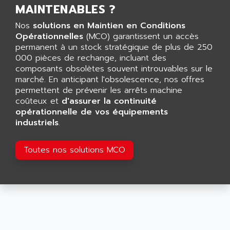
LCA
MAINTENABLES ?
AEV
CNC ALPHA
Nos
solutions en Maintien en Conditions
AFAG
SMART TOUCH
Opérationnelles
(MCO) garantissent un accès
AFDI
permanent à un stock stratégique de plus de 250
GP 70 SERIE
AFP PRODEL
000 pièces de rechange, incluant des
PROVIT 5000
composants obsolètes souvent introuvables sur le
AG ASSOCIATES
marché. En anticipant l'obsolescence, nos offres
S4-S4C
AGASTAT
permettent de prévenir les arrêts machine
SIAX
coûteux et
AGDE
d'assurer la continuité
FESTO ELECTRONIC
opérationnelle de vos équipements
AGE POWERBLOCK
industriels
.
PCS095
AGETEM
TOUCHVIEW
AGI
Toutes nos solutions MCO
REDIPANEL
AGIE
RJ2
AGILENT
MULTI-SERVO
AGILENT TECHNOLOGIES
PCS
AGILER
RECTIVAR
AGP
RECTIVAR 4 SERIE 641