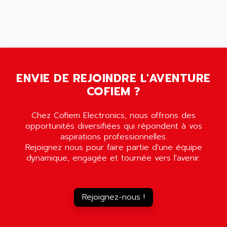
PB 300 / PB 600
ALUTRON
5000
ALX
SMC35
AMADA
SCALANCE
AMAN
SMC40
AMAREX
ENVIE DE REJOINDRE L'AVENTURE
SCM50
AMAT
COFIEM ?
BKD
AMBERSIL
A16B
AMBRESIL
Chez Cofiem Electronics, nous offrons des
MIDIMASTER VECTOR
opportunités diversifiées qui répondent à vos
AMC
MIDIMASTER
aspirations professionnelles.
AMD
Rejoignez nous pour faire partie d'une équipe
SMC200
AMDV
dynamique, engagée et tournée vers l'avenir.
ADVANTYS TELEFAST
AMERICAN DYNAMICS
TELEFAST ABE7
AMERICAN MEGATRENDS
750
Rejoignez-nous !
AMERICAN MICROSEMICONDUCTOR
AT
AMERICAN MICROSEMICONDUCTOR INC
AB2