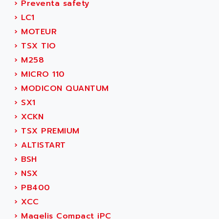
C350
›
Preventa safety
ACEDIS
15N
›
LC1
ACER
PB15
›
MOTEUR
ACERIME
C200
›
TSX TIO
ACI ALPHANUMERIQUE
SMC500
›
M258
ACIM JOUANIN
SMC200 / 500
›
MICRO 110
ACINDUCTO
PLC-5
›
MODICON QUANTUM
ACKSYS
NC
›
SX1
ACMA
SYSMAC
›
XCKN
ACOBAL
SERVO MOTOR
›
TSX PREMIUM
ACOMEL
PERMANENT MAGNET MOTOR
›
ALTISTART
ACOOL
BPH
›
BSH
ACOPIAN
MASAP
›
NSX
ACOPOS
BSM SERIE
›
PB400
ACQUIDUC
SIMODRIVE 210
›
XCC
ACROMAG
SIMODRIVE 610
›
Magelis Compact iPC