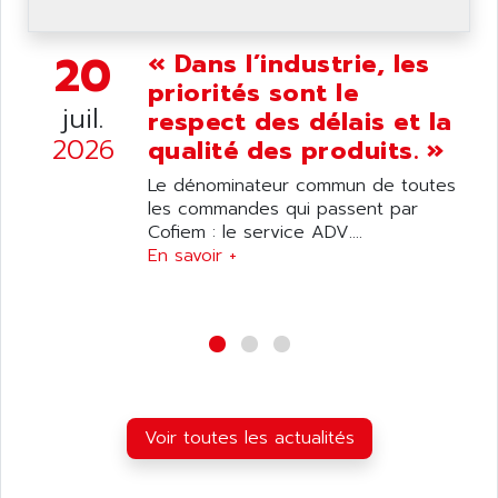
ANDERSON-NEGELE
VSF
ANDRON
20
« Dans l’industrie, les
TI-305
ANELEC
priorités sont le
DIAS
ANILAM
juil.
respect des délais et la
SMTBSI
ANIME
2026
qualité des produits. »
MP
ANIOS
Le dénominateur commun de toutes
SIMATIC PC
ANKAM
les commandes qui passent par
DPH
Cofiem : le service ADV....
ANKER
STATOVAR
En savoir +
ANRITSU
UCD
ANS
SINUMERIK 820
ANSALDO
SIMOREG K
ANSELL
ALIMENTATION
ANSMANN
IRT
ANSYCO
Voir toutes les actualités
DIGIPLAN
ANTEC
TPD32
ANTEK INSTRUMENTS