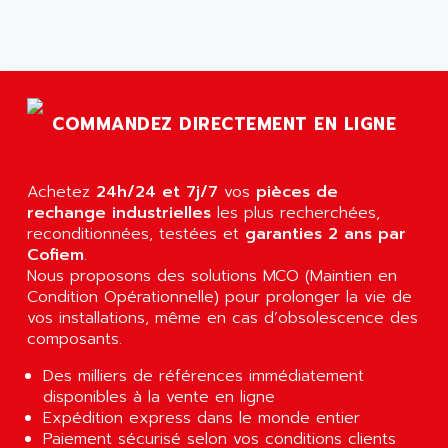
AGS
CONTROLLOGIX
AGTATAC
plc5
AGTATEC AG
SLC 500
AGUT
COMPACTLOGIX
COMMANDEZ DIRECTEMENT EN LIGNE
AHEAD SYSTEMS
FLEX I/O
AHLBERG ELECTRONICS
MICROLOGIX 1200
AIP SYSTEMES
Achetez
24h/24 et 7j/7
vos
pièces de
PANELVIEW 1000
rechange industrielles
AIR
les plus recherchées,
NT620C
reconditionnées, testées et
garanties 2 ans par
AIR ET PULVERISATION
Cofiem
.
SIMATIC S5-101
AIR LIQUIDE
Nous proposons des solutions MCO (Maintien en
SIMATIC TOUCH PANEL
Condition Opérationnelle) pour prolonger la vie de
AIR SYSTEMS
S900 II
vos installations, même en cas d’obsolescence des
AIR WORTHINGTON CREYSSENSAC
composants.
S900
AIRBUS
PHASEO
Des milliers de références immédiatement
AIRCOM
disponibles à la vente en ligne
SIMATIC-S5
AIRELEC
Expédition express dans le monde entier
SIMATIC FIELD PG
Paiement sécurisé selon vos conditions clients
AIRMASTER R1