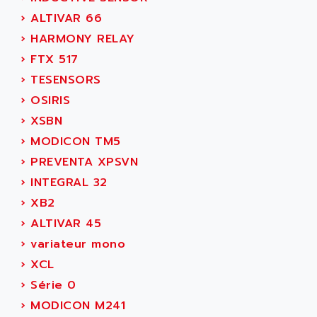
ADEPT TECHNOLOGY
MOVIDYN
›
ALTIVAR 66
ADES
MOVITRAC
›
HARMONY RELAY
ADETEC
LEXIUM
›
FTX 517
ADISCOM
SERVVODYN
›
TESENSORS
ADITEC
SERVODYN
›
OSIRIS
ADL
SE50
›
XSBN
ADL EUROTECH
LTD12
›
MODICON TM5
ADLEE POWERTRONIC
MDLA
›
PREVENTA XPSVN
ADLINK
MDLS
›
INTEGRAL 32
ADLINK TECHNOLOGY
ACMD2
›
XB2
ADM ELECTRONIC
ACM
›
ALTIVAR 45
ADMV
PLS514
›
variateur mono
ADN
PLS510
›
XCL
ADN PESAGE
PLS508
›
Série 0
ADTECH POWER INC
SERVOSTAR
›
MODICON M241
ADV