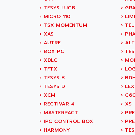
SITOP
ABASK
›
TESYS LUCB
›
GRA
SIMATIC
ABB
›
MICRO 110
›
LIMI
SIMATIC S7-400
ABB AS ROBOTIC
›
TSX MOMENTUM
›
TEL
90-30
ABB REPAIR DEPT
›
XAS
›
PHA
SERIES 90-30
ABB ROBOTICS
›
AUTRE
›
ALT
C350 / C370
ABC VISION
›
BOX PC
›
TES
RAIL SWITCH
ABD
›
XBLC
›
MOD
SBC
ABG
›
TFTX
›
LOG
HMI
ABL
›
TESYS B
›
BD
SIMATIC HMI
ABL SURSUM
›
TESYS D
›
LEX
SIMATIC OPERATOR
ABLE SYSTEMS
›
XCM
›
C6
PANEL
ABLIC
›
RECTIVAR 4
›
XS
OPERATOR PANEL
ABOUTBATTERIE
›
MASTERPACT
›
PRE
APRIL 2000
ABRACON
›
IPC CONTROL BOX
›
PRE
APRIL 7000
ABS COMPUTERS
›
HARMONY
›
TES
SMC50