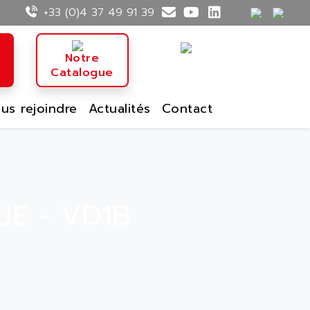
+33 (0)4 37 49 91 39
n
Notre
Catalogue
us rejoindre
Actualités
Contact
UE - VD1B