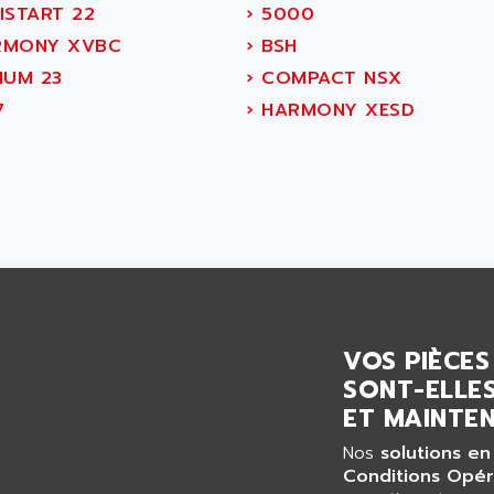
ISTART 22
›
5000
MONY XVBC
›
BSH
IUM 23
›
COMPACT NSX
7
›
HARMONY XESD
VOS PIÈCES
SONT-ELLES
ET MAINTEN
Nos
solutions en
Conditions Opér