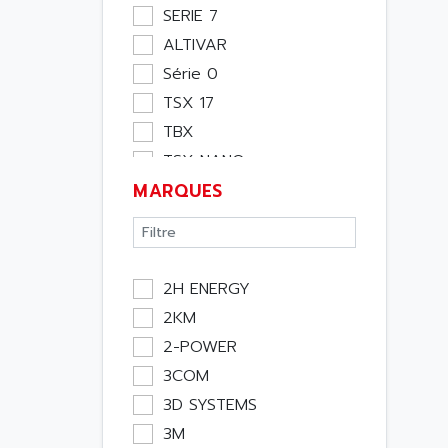
Moteur
SERIE 7
Pupitre Opérateur
ALTIVAR
Rack
Série 0
Etude
TSX 17
Software
TBX
Variateur
TSX NANO
Actif
MARQUES
TSX PREMIUM
Affichage
ASI
Consommable
APRIL 5000
Electromecanique /
XUD
Energie
2H ENERGY
TSX MICRO
Optoélectronique
2KM
MAGELIS
Passif
2-POWER
TCCX
Bureau
3COM
CCX17
Emballage
3D SYSTEMS
TELEFAST
Informatique
3M