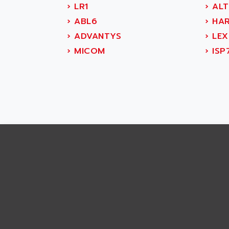
ABS SYSTEM
›
LR1
›
ALT
SMC600
ABSOCODER
›
ABL6
›
HAR
SMC25 et SMC 35
ABUS
›
ADVANTYS
›
LEX
SMC 50 / SMC 600
ABUS ELECTRONIC
›
MICOM
›
ISP
SMC 600
AC
SMC50 / SMC600
AC AUTOMATION
SMC 25 et SMC 35
AC SMARTMOTION
SMC25 et SMC35
ACARD
SMC25
ACB
SMC
ACBEL
PB80
ACCES
PB400
ACCESS
WS SERIES
ACCROSSER
PB200
ACCU
TSX COMPACT
ACCUCELL
984 SERIE
ACCU-SORT SYSTEMS