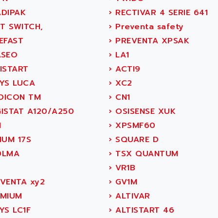
DIPAK
›
RECTIVAR 4 SERIE 641
T SWITCH,
›
Preventa safety
EFAST
›
PREVENTA XPSAK
SEO
›
LA1
ISTART
›
ACTI9
YS LUCA
›
XC2
ICON TM
›
CN1
ISTAT A120/A250
›
OSISENSE XUK
H
›
XPSMF60
IUM 17S
›
SQUARE D
0LMA
›
TSX QUANTUM
›
VR1B
VENTA xy2
›
GV1M
MIUM
›
ALTIVAR
YS LC1F
›
ALTISTART 46