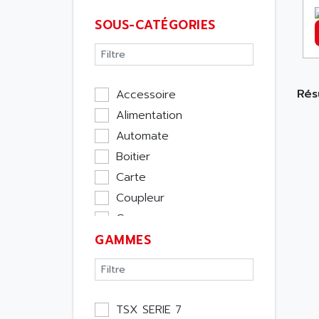
SOUS-CATÉGORIES
Résu
Accessoire
Alimentation
Automate
Boitier
Carte
Coupleur
Cpu
GAMMES
Ecran
Entrée / Sortie
Memoire
Module Métier
TSX SERIE 7