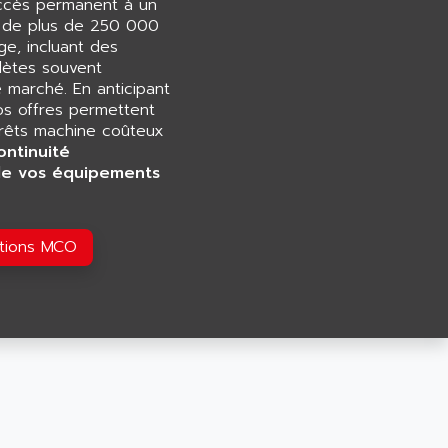
accès permanent à un
e de plus de 250 000
e, incluant des
ètes souvent
e marché. En anticipant
os offres permettent
rrêts machine coûteux
ontinuité
de vos équipements
utions MCO