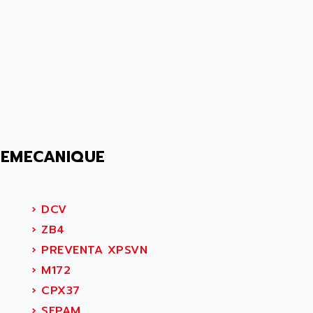
LEMECANIQUE
›
DCV
›
ZB4
›
PREVENTA XPSVN
›
M172
›
CPX37
›
SEPAM