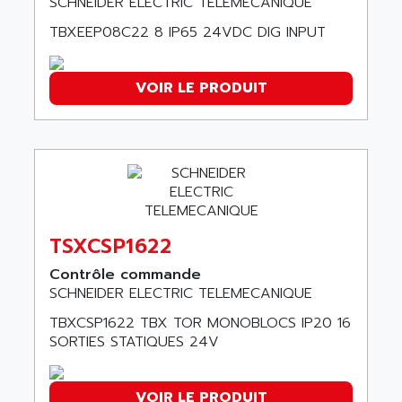
SCHNEIDER ELECTRIC TELEMECANIQUE
SMC 600
AC
TBXEEP08C22 8 IP65 24VDC DIG INPUT
SMC50 / SMC600
AC AUTOMATION
SMC 25 et SMC 35
AC SMARTMOTION
SMC25 et SMC35
VOIR LE PRODUIT
ACARD
SMC25
ACB
SMC
ACBEL
PB80
ACCES
PB400
ACCESS
WS SERIES
ACCROSSER
PB200
TSXCSP1622
ACCU
TSX COMPACT
Contrôle commande
ACCUCELL
SCHNEIDER ELECTRIC TELEMECANIQUE
984 SERIE
ACCU-SORT SYSTEMS
SIMODRIVE
TBXCSP1622 TBX TOR MONOBLOCS IP20 16
ACCUTRONICS
SORTIES STATIQUES 24V
TSX21
ACDC
C350
ACEDIS
15N
VOIR LE PRODUIT