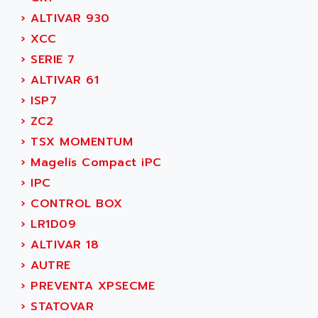
MOVITRAC
›
ALTIVAR 930
ADETEC
LEXIUM
›
XCC
ADISCOM
SERVVODYN
›
SERIE 7
ADITEC
SERVODYN
›
ALTIVAR 61
ADL
SE50
›
ISP7
ADL EUROTECH
LTD12
›
ZC2
ADLEE POWERTRONIC
MDLA
›
TSX MOMENTUM
ADLINK
MDLS
›
Magelis Compact iPC
ADLINK TECHNOLOGY
ACMD2
›
IPC
ADM ELECTRONIC
ACM
›
CONTROL BOX
ADMV
PLS514
›
LR1D09
ADN
PLS510
›
ALTIVAR 18
ADN PESAGE
PLS508
›
AUTRE
ADTECH POWER INC
SERVOSTAR
›
PREVENTA XPSECME
ADV
AC FEED MOTOR
›
STATOVAR
ADVANCE