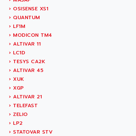
›
MASAP
AEE
RECTIVAR 4
›
OSISENSE XS1
AEEON
ALTIVAR 16
›
QUANTUM
AEES
ALTIVAR 66
›
LF1M
AEG
MICROMASTER
›
MODICON TM4
AEG MODICON
SQUARE D
›
ALTIVAR 11
AEL CRYSTALS
SY/MAX
›
LC1D
AEM
ADVANTYS
›
TESYS CA2K
AEP
APRIL 3000
›
ALTIVAR 45
AERMEC
VT5000
›
XUK
AERO - SHARP
VT3000
›
XGP
AEROBAR
VT
›
ALTIVAR 21
AEROSEC INDUSTRIE
VSPA1
›
TELEFAST
AEROTECH
FERROMATIK PMC 1000
›
ZELIO
AES
VT100
›
LP2
AESYS
LCA
›
STATOVAR STV
AEV