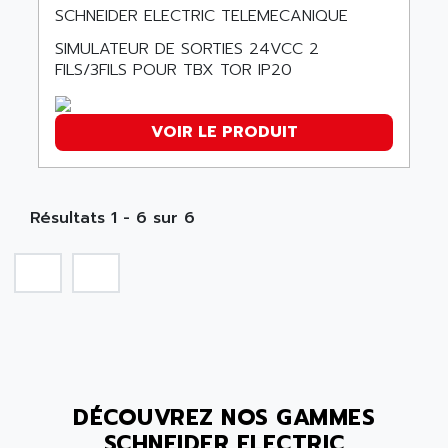
SIMOREG
SCHNEIDER ELECTRIC TELEMECANIQUE
ACT KERN
SINUMERIK 800
SIMULATEUR DE SORTIES 24VCC 2
ACTIA
SINUMERIK 810
FILS/3FILS POUR TBX TOR IP20
ACTIOMTECH
PREMIUM
ACTION PAK
PREVENTA
VOIR LE PRODUIT
ACTIVA MULLER
TWIDO
ACTIVE HUB
NANO
ACTIVIB
PCMCIA CARD
Résultats 1 - 6 sur 6
ACTRONIC
TFTX
ACU-RITE
SIMATIC S7-300
ACU-TIME
TDM
ACX ADAP TORR
DIAX 2
ADA
TVM
ADAC
KDV
ADAFRUIT
DÉCOUVREZ NOS GAMMES
KVR
ADAM
SCHNEIDER ELECTRIC
TVD