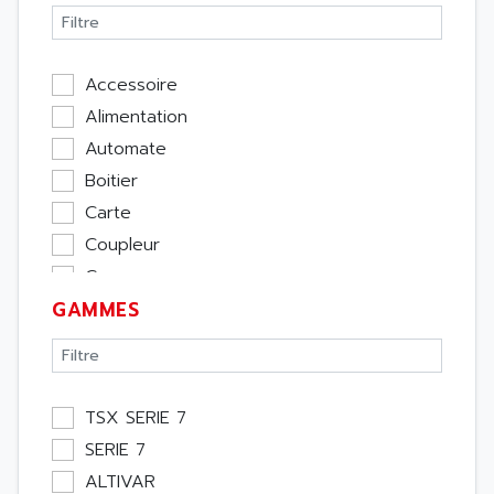
Accessoire
Alimentation
Automate
Boitier
Carte
Coupleur
Cpu
GAMMES
Ecran
Entrée / Sortie
Memoire
Module Métier
TSX SERIE 7
Moteur
SERIE 7
Pupitre Opérateur
ALTIVAR