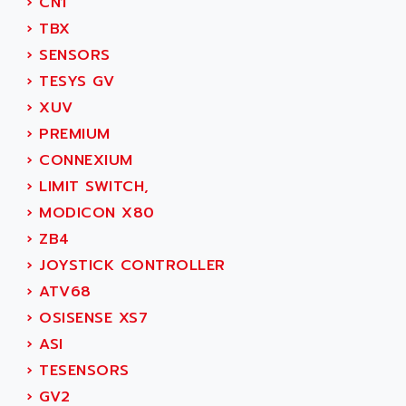
›
CN1
AGTATAC
plc5
›
TBX
AGTATEC AG
SLC 500
›
SENSORS
AGUT
COMPACTLOGIX
›
TESYS GV
AHEAD SYSTEMS
FLEX I/O
›
XUV
AHLBERG ELECTRONICS
MICROLOGIX 1200
›
PREMIUM
AIP SYSTEMES
PANELVIEW 1000
›
CONNEXIUM
AIR
NT620C
›
LIMIT SWITCH,
AIR ET PULVERISATION
SIMATIC S5-101
›
MODICON X80
AIR LIQUIDE
SIMATIC TOUCH PANEL
›
ZB4
AIR SYSTEMS
S900 II
›
JOYSTICK CONTROLLER
AIR WORTHINGTON CREYSSENSAC
S900
›
ATV68
AIRBUS
PHASEO
›
OSISENSE XS7
AIRCOM
SIMATIC-S5
›
ASI
AIRELEC
SIMATIC FIELD PG
›
TESENSORS
AIRMASTER R1
LOGO!
›
GV2
AIRMASTER R1HMI