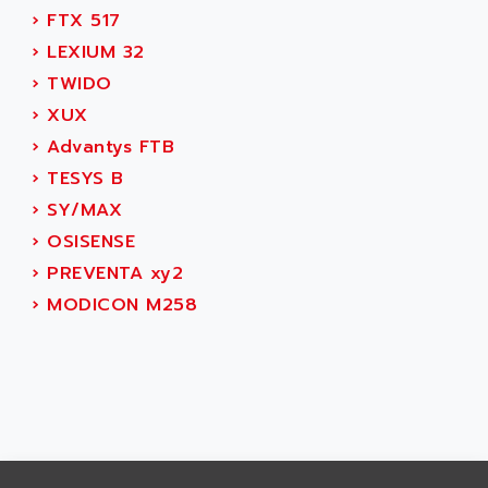
RJ3
›
FTX 517
AIRMAT
A03B
›
LEXIUM 32
AIRPES
ARGOLUX AS
›
TWIDO
AIRWELL
TSX 21
›
XUX
AISA
ALTISTART
›
Advantys FTB
AIXIA SYSTEMES
TEXT DISPLAY
›
TESYS B
AJC BATTERY
SIMATIC S5 115U
›
SY/MAX
AJHUA TECHNOLOGY
SINUMERIK 840
›
OSISENSE
AJR DIFFUSION
SMTBD1
›
PREVENTA xy2
AK ELECTRONIQUE
SMT
›
MODICON M258
AKA
SMTB
AKER
SMT-BSI
AKIM AG
CPX37
AKKU
CE65
AKO
ROD 426
ALACATEL
SINUMERIK 840C