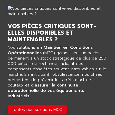
ALARMCOM
ATP
ALCATEL
9300-SERIES
ALCATEL-LUCENT
8200-SERIES
ALDES
VOS PIÈCES CRITIQUES SONT-
SERIE 9000
ALES
ELLES DISPONIBLES ET
SIMATIC ET200
MAINTENABLES ?
ALFA PROGETTI
SERVOPACK
ALFA ROBOT
Nos
solutions en Maintien en Conditions
UNIDRIVE
Opérationnelles
(MCO) garantissent un accès
ALFA ROMEO
FMV
permanent à un stock stratégique de plus de 250
ALFAA
000 pièces de rechange, incluant des
DIGIDRIVE SE
ALFA-LAVAL
composants obsolètes souvent introuvables sur le
SIGMA II
marché. En anticipant l'obsolescence, nos offres
ALFASISTEL
permettent de prévenir les arrêts machine
VERITRON
ALFATRONIX
coûteux et
d'assurer la continuité
PANELVIEW
opérationnelle de vos équipements
ALFONS HAAR
AXUMERIK
industriels
.
ALICAT SCIENTIFIC
PROVIT
ALIZEA
Toutes nos solutions MCO
GRADIPAK
ALL TERMINALS