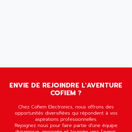
ANDRON
TI-305
ANELEC
DIAS
ANILAM
SMTBSI
ANIME
MP
ANIOS
SIMATIC PC
ANKAM
DPH
ANKER
STATOVAR
ANRITSU
UCD
ANS
SINUMERIK 820
ANSALDO
SIMOREG K
ENVIE DE REJOINDRE L'AVENTURE
ANSELL
ALIMENTATION
COFIEM ?
ANSMANN
IRT
ANSYCO
Chez Cofiem Electronics, nous offrons des
DIGIPLAN
ANTEC
opportunités diversifiées qui répondent à vos
TPD32
aspirations professionnelles.
ANTEK INSTRUMENTS
ZELIO
Rejoignez nous pour faire partie d'une équipe
ANUVA TECHNOLOGIES
dynamique, engagée et tournée vers l'avenir.