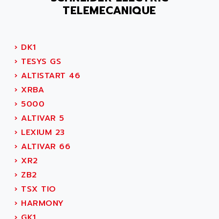
ADAMCZEWSKI
TELEMECANIQUE
SERVO DRIVE
ADAMEL
AC MAINSPINDLE
ADANI PSC
KDA
›
DK1
ADAPTATER
KDS
›
TESYS GS
ADAPTATIVE
TDA
›
ALTISTART 46
ADAPTEC
BUM
›
XRBA
ADAPTORR
BUS
›
5000
ADAS
DIAX 04
›
ALTIVAR 5
ADC AUTOMATICA
DIAX 4
›
LEXIUM 23
ADDA
cms3
›
ALTIVAR 66
ADDER
CMS
›
XR2
ADDI DATA
PARVEX
›
ZB2
ADEL SYSTEM
AMS
›
TSX TIO
ADEPT
R6TXB
›
HARMONY
ADEPT TECHNOLOGY
MOVIDYN
›
GK1
ADES