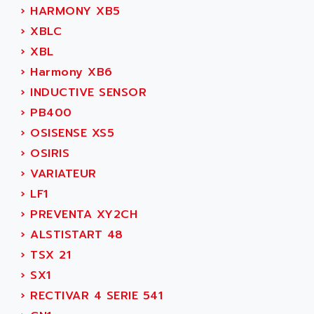
CNC ALPHA
›
HARMONY XB5
AFAG
SMART TOUCH
›
XBLC
AFDI
GP 70 SERIE
›
XBL
AFP PRODEL
PROVIT 5000
›
Harmony XB6
AG ASSOCIATES
S4-S4C
›
INDUCTIVE SENSOR
AGASTAT
SIAX
›
PB400
AGDE
FESTO ELECTRONIC
›
OSISENSE XS5
AGE POWERBLOCK
PCS095
›
OSIRIS
AGETEM
TOUCHVIEW
›
VARIATEUR
AGI
REDIPANEL
›
LF1
AGIE
RJ2
›
PREVENTA XY2CH
AGILENT
MULTI-SERVO
›
ALSTISTART 48
AGILENT TECHNOLOGIES
PCS
›
TSX 21
AGILER
RECTIVAR
›
SX1
AGP
RECTIVAR 4 SERIE 641
›
RECTIVAR 4 SERIE 541
AGS
CONTROLLOGIX