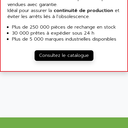
RAC
vendues avec garantie.
ALRITMA M
Idéal pour assurer la
continuité de production
et
PUSH BUTTON PANEL
ALRO
éviter les arrêts liés à l’obsolescence.
VT170
ALSPA
Plus de 250 000 pièces de rechange en stock
MENTOR II
ALSTEF
30 000 prêtes à expédier sous 24 h
EEA
Plus de 5 000 marques industrielles disponibles
ALSTHOM
CD1-K
ALSTHOM ATLANTIQUE
SIMATIC MONITOR PANEL
Consultez le catalogue
ALSTHOM PARVEX
ACS
ALSTOM
LCD
ALTECH
SBS
ALTER
ABS
ALTIVAR
PS316
ALTRAC AG
RPX
ALTRONICS
PB100
ALTRONIX
PB 300 / PB 600
ALUTRON