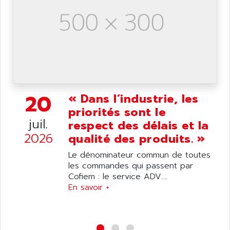
AS-I
AQUASET
507
ARAG
PANELVIEW 1200
ARBO
MDLQ
ARBOR
GP2000 Series
ARBURG
TSX17
ARC MACHINES
1060
20
« Dans l’industrie, les
ARC MODENA
VECTOR DRIVE
priorités sont le
ARCEL
juil.
respect des délais et la
ALPHA
ARCNET
2026
qualité des produits. »
SM SERIE
ARCOL
SIMATIC S7-200
Le dénominateur commun de toutes
ARCOLECTRIC
les commandes qui passent par
MODICON QUANTUM
ARCOTRONICS
Cofiem : le service ADV....
GENIUS
En savoir +
ARCTIC COOLING
A SERIES
ARDAMEL LHOMARGY
MDLU
ARDATEM
UAC