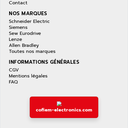
Contact
TFS
ARL
LFL
NOS MARQUES
ARNATRONIC
ALTIVAR 58
Schneider Electric
ARO
Siemens
KRC2
AROLIT-PLASTIC
Sew Eurodrive
ABR7
Lenze
ARPEGE
VR1B
Allen Bradley
ARPS
Toutes nos marques
MDLD
ARROW PNEUMATIC
MENTOR 2
INFORMATIONS GÉNÉRALES
ARSEFRAM
KRC1
CGV
ARSILICII
Mentions légales
MULTICONTROL
ARSOFT
FAQ
SYSDRIVE
ART
ACI
ARTECHE
ACOPOS
ARTECHNIC
cofiem-electronics.com
760
ARTESYN
TESYS
ARTESYN EMBEDDED TECHNOLOGIES
BUG