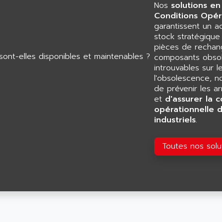
Nos
solutions en
Conditions Opér
garantissent un 
stock stratégiqu
pièces de rechang
composants obsol
introuvables sur l
l'obsolescence, n
de prévenir les a
et
d'assurer la c
opérationnelle 
industriels
.
Toutes nos sol