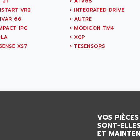
 21
›
ATV68
ISTART VR2
›
INTEGRATED DRIVE
IVAR 66
›
AUTRE
PACT IPC
›
MODICON TM4
LA
›
XGP
SENSE XS7
›
TESENSORS
VOS PIÈCES
SONT-ELLES
ET MAINTEN