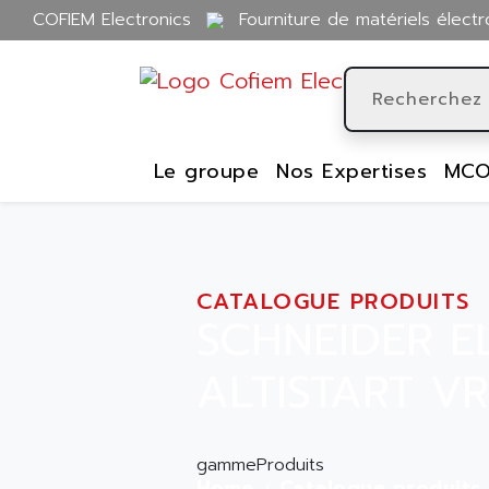
COFIEM Electronics
Fourniture de matériels électr
Le groupe
Nos Expertises
MCO
CATALOGUE PRODUITS
SCHNEIDER E
ALTISTART V
gammeProduits
Home
Catalogue produits