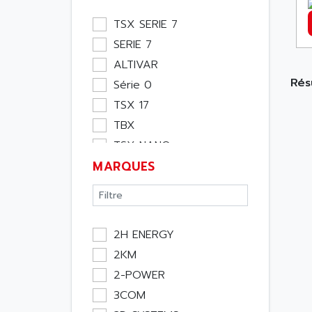
Module Métier
TSX SERIE 7
Moteur
SERIE 7
Pupitre Opérateur
ALTIVAR
Rack
Rés
Série 0
Etude
TSX 17
Software
TBX
Variateur
TSX NANO
Actif
MARQUES
TSX PREMIUM
Affichage
ASI
Consommable
APRIL 5000
Electromecanique /
XUD
Energie
2H ENERGY
TSX MICRO
Optoélectronique
2KM
MAGELIS
Passif
2-POWER
TCCX
Bureau
3COM
CCX17