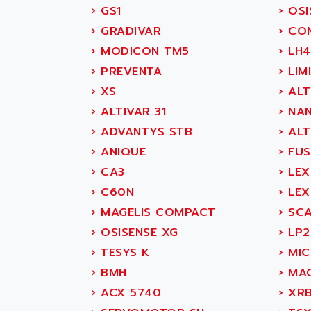
SIMATIC DP
AB OSAI
›
GS1
›
OSI
SIMATIC S7
ABAC
›
GRADIVAR
›
CON
SITOP
ABASK
›
MODICON TM5
›
LH4
SIMATIC
ABB
›
PREVENTA
›
LIMI
SIMATIC S7-400
ABB AS ROBOTIC
›
XS
›
ALT
90-30
ABB REPAIR DEPT
›
ALTIVAR 31
›
NA
SERIES 90-30
ABB ROBOTICS
›
ADVANTYS STB
›
ALT
C350 / C370
ABC VISION
›
ANIQUE
›
FUS
RAIL SWITCH
ABD
›
CA3
›
LEX
SBC
ABG
›
C60N
›
LEX
HMI
ABL
›
MAGELIS COMPACT
›
SC
SIMATIC HMI
ABL SURSUM
›
OSISENSE XG
›
LP2
SIMATIC OPERATOR
ABLE SYSTEMS
›
TESYS K
›
MI
PANEL
ABLIC
›
BMH
›
MAG
OPERATOR PANEL
ABOUTBATTERIE
›
ACX 5740
›
XR
APRIL 2000
ABRACON