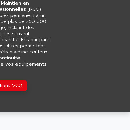
 Maintien en
ationnelles
(MCO)
accès permanent à un
e de plus de 250 000
e, incluant des
ètes souvent
e marché. En anticipant
os offres permettent
rrêts machine coûteux
ontinuité
de vos équipements
utions MCO