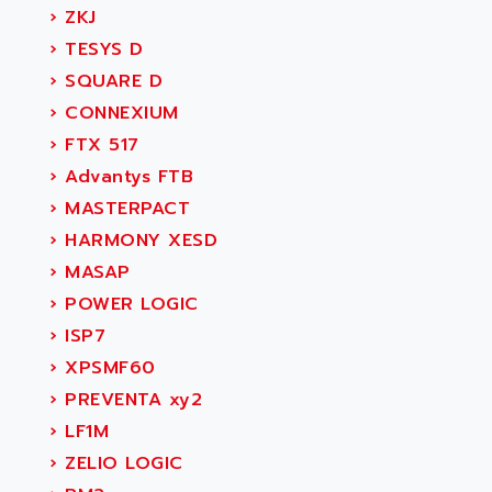
›
ZKJ
›
TESYS D
›
SQUARE D
›
CONNEXIUM
›
FTX 517
›
Advantys FTB
›
MASTERPACT
›
HARMONY XESD
›
MASAP
›
POWER LOGIC
›
ISP7
›
XPSMF60
›
PREVENTA xy2
›
LF1M
›
ZELIO LOGIC