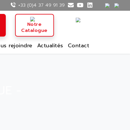
+33 (0)4 37 49 91 39
n
Notre
Catalogue
us rejoindre
Actualités
Contact
UE -