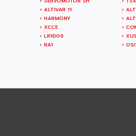
›
SERVOMOTOR SH
›
TSX
APRIL 7000
ABS COMPUTERS
›
ALTIVAR 11
›
ALT
SMC50
ABS SYSTEM
›
HARMONY
›
ALT
SMC600
ABSOCODER
›
XCCE
›
COM
SMC25 et SMC 35
ABUS
›
LR1D09
›
XUS
SMC 50 / SMC 600
ABUS ELECTRONIC
›
RA1
›
OSI
SMC 600
AC
SMC50 / SMC600
AC AUTOMATION
SMC 25 et SMC 35
AC SMARTMOTION
SMC25 et SMC35
ACARD
SMC25
ACB
SMC
ACBEL
PB80
ACCES
PB400
ACCESS
WS SERIES
ACCROSSER
PB200
ACCU
TSX COMPACT