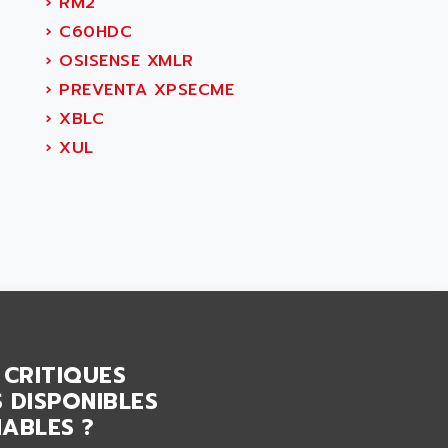
›
RM2
›
C60HDC
›
OSISENSE XMLR
›
PREVENTA XPSECME
›
XBLC
›
XUL
 CRITIQUES
 DISPONIBLES
ABLES ?