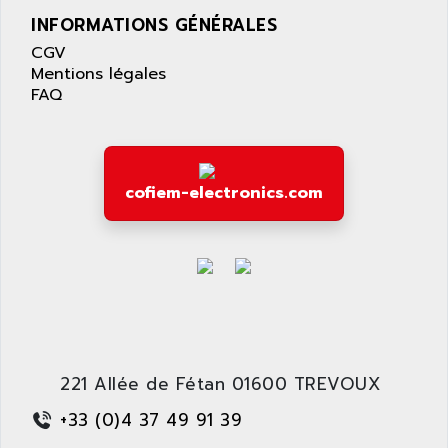
APPLE
LEXIUM 15
INFORMATIONS GÉNÉRALES
APPLICOM
SAFETY RELAY
CGV
APPLIED MATERIALS
Mentions légales
COMBIVERT F4
APPLIED ROBOTICS
FAQ
SÉRIE 1000
APRIL
AZM
APRIMATIC
MDLL
APS
cofiem-electronics.com
PANELVIEW PLUS
APT
PANEL VIEW 550
APTOR
SLC500
APV
S4-S4C-S4C+
APW
RPX10
AQUA SMART
E-ME-T
AQUAFINE
MICROLOGIX
AQUALYSE
221 Allée de Fétan 01600 TREVOUX
PNOZ
AQUAMED
+33 (0)4 37 49 91 39
ROTOVAR
AQUAMETRO