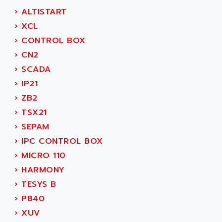
SIMOREG
ACT KERN
›
ALTISTART
SINUMERIK 800
ACTIA
›
XCL
SINUMERIK 810
ACTIOMTECH
›
CONTROL BOX
PREMIUM
ACTION PAK
›
CN2
PREVENTA
ACTIVA MULLER
›
SCADA
TWIDO
ACTIVE HUB
›
IP21
NANO
ACTIVIB
›
ZB2
PCMCIA CARD
ACTRONIC
›
TSX21
TFTX
ACU-RITE
›
SEPAM
SIMATIC S7-300
ACU-TIME
›
IPC CONTROL BOX
TDM
ACX ADAP TORR
›
MICRO 110
DIAX 2
ADA
›
HARMONY
TVM
ADAC
›
TESYS B
KDV
ADAFRUIT
›
P840
KVR
ADAM
›
XUV
TVD