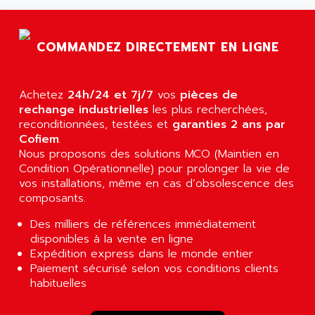
AGTATAC
plc5
AGTATEC AG
SLC 500
AGUT
COMMANDEZ DIRECTEMENT EN LIGNE
COMPACTLOGIX
AHEAD SYSTEMS
FLEX I/O
AHLBERG ELECTRONICS
Achetez
24h/24 et 7j/7
vos
pièces de
MICROLOGIX 1200
AIP SYSTEMES
rechange industrielles
les plus recherchées,
PANELVIEW 1000
reconditionnées, testées et
AIR
garanties 2 ans par
NT620C
Cofiem
.
AIR ET PULVERISATION
Nous proposons des solutions MCO (Maintien en
SIMATIC S5-101
AIR LIQUIDE
Condition Opérationnelle) pour prolonger la vie de
SIMATIC TOUCH PANEL
vos installations, même en cas d’obsolescence des
AIR SYSTEMS
S900 II
composants.
AIR WORTHINGTON CREYSSENSAC
S900
Des milliers de références immédiatement
AIRBUS
PHASEO
disponibles à la vente en ligne
AIRCOM
Expédition express dans le monde entier
SIMATIC-S5
AIRELEC
Paiement sécurisé selon vos conditions clients
SIMATIC FIELD PG
habituelles
AIRMASTER R1
LOGO!
AIRMASTER R1HMI