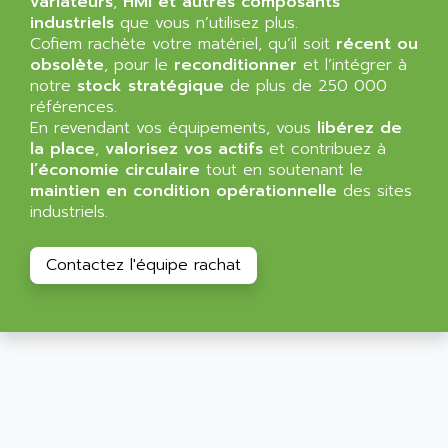
variateurs
,
HMI et autres composants
SIMATIC MP
ALLEGRO MICROSYSTEMS
industriels
que vous n’utilisez plus.
MINI MAESTRO
Cofiem rachète votre matériel, qu’il soit
récent ou
ALLEN
obsolète
, pour le
reconditionner
et l’intégrer à
NT3
ALLEN BRADLEY
notre
stock stratégique
de plus de 250 000
CYBER 4000
références.
ALLEN CODIERGERATE GMBH
RPX30
En revendant vos équipements, vous
libérez de
ALLEN CODING SYSTEMS
la place
,
valorisez vos actifs
et contribuez à
SINUMERIK 820/
ALLEN SYSTEMS
l’économie circulaire
tout en soutenant le
LOGO
maintien en condition opérationnelle
des sites
ALLIANCE INSTRUMENTS
industriels.
SIMATIC MULTIPANEL
ALLIANCE MEMORY
CL200
ALLIED TELESIS
Contactez l'équipe rachat
DIGIVEX
ALLIED TELESYN
PWE
ALLIED VISION
CL300
ALLIGATOR
SIMOVERT MASTERDRIVES
ALLISON
C100
ALLISON TRANSMISSION
OP35
ALM
SIMATIC TP