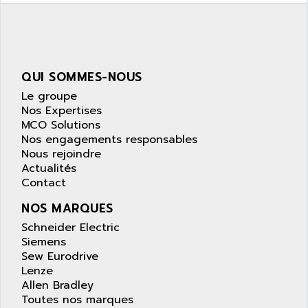
SIMATIC S5-95F
ANYBUS
NUM 1040
AOIP
wyse
AOR
DGN
APACER
QUI SOMMES-NOUS
BULLETIN 160
APATOR
Le groupe
SIMATIC S5 101U
Nos Expertises
APC
FX SERIE
MCO Solutions
APE
Nos engagements responsables
VEA
APELCO-CAREL
Nous rejoindre
CONTROL LOGIX
Actualités
APELEC
Contact
VERSAMAX
APEM
MAGIC
NOS MARQUES
APEX
POSMO
Schneider Electric
APLEX TECHNOLOGY
Siemens
SIMATIC TI505
APOTEKA
Sew Eurodrive
PMC 1000
Lenze
APPA
ACS400
Allen Bradley
APPARATEBAU HUNDSBACH
Toutes nos marques
584S