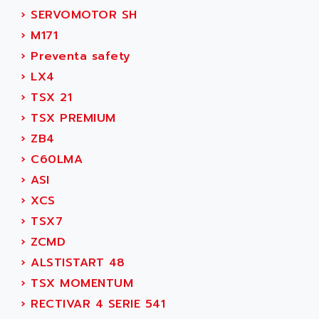
SMC 600
AC
›
SERVOMOTOR SH
SMC50 / SMC600
AC AUTOMATION
›
M171
SMC 25 et SMC 35
AC SMARTMOTION
›
Preventa safety
SMC25 et SMC35
ACARD
›
LX4
SMC25
ACB
›
TSX 21
SMC
ACBEL
›
TSX PREMIUM
PB80
ACCES
›
ZB4
PB400
ACCESS
›
C60LMA
WS SERIES
ACCROSSER
›
ASI
PB200
ACCU
›
XCS
TSX COMPACT
ACCUCELL
›
TSX7
984 SERIE
ACCU-SORT SYSTEMS
›
ZCMD
SIMODRIVE
ACCUTRONICS
›
ALSTISTART 48
TSX21
ACDC
›
TSX MOMENTUM
C350
ACEDIS
›
RECTIVAR 4 SERIE 541
15N