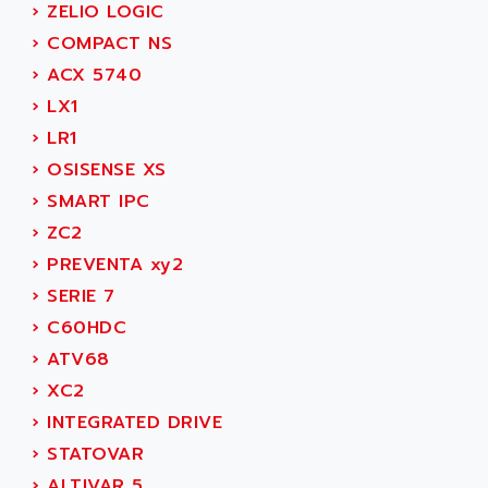
ADAMCZEWSKI
›
ZELIO LOGIC
SERVO DRIVE
ADAMEL
›
COMPACT NS
AC MAINSPINDLE
ADANI PSC
›
ACX 5740
KDA
ADAPTATER
›
LX1
KDS
ADAPTATIVE
›
LR1
TDA
ADAPTEC
›
OSISENSE XS
BUM
ADAPTORR
›
SMART IPC
BUS
ADAS
›
ZC2
DIAX 04
ADC AUTOMATICA
›
PREVENTA xy2
DIAX 4
ADDA
›
SERIE 7
cms3
ADDER
›
C60HDC
CMS
ADDI DATA
›
ATV68
PARVEX
ADEL SYSTEM
›
XC2
AMS
ADEPT
›
INTEGRATED DRIVE
R6TXB
ADEPT TECHNOLOGY
›
STATOVAR
MOVIDYN
ADES
›
ALTIVAR 5