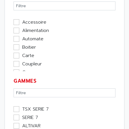
Accessoire
Alimentation
Automate
Boitier
Carte
Coupleur
Cpu
GAMMES
Ecran
Entrée / Sortie
Memoire
Module Métier
TSX SERIE 7
Moteur
SERIE 7
Pupitre Opérateur
ALTIVAR