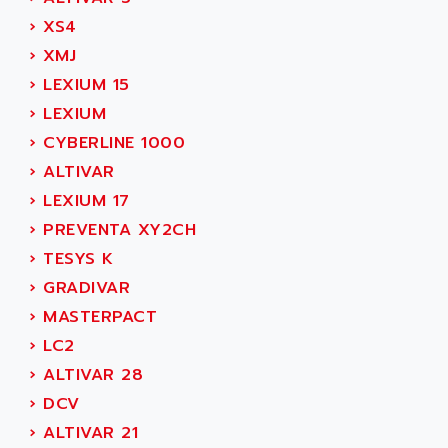
MOVITRAC
ADETEC
›
XS4
LEXIUM
ADISCOM
›
XMJ
SERVVODYN
ADITEC
›
LEXIUM 15
SERVODYN
ADL
›
LEXIUM
SE50
ADL EUROTECH
›
CYBERLINE 1000
LTD12
ADLEE POWERTRONIC
›
ALTIVAR
MDLA
ADLINK
›
LEXIUM 17
MDLS
ADLINK TECHNOLOGY
›
PREVENTA XY2CH
ACMD2
ADM ELECTRONIC
›
TESYS K
ACM
ADMV
›
GRADIVAR
PLS514
ADN
›
MASTERPACT
PLS510
ADN PESAGE
›
LC2
PLS508
ADTECH POWER INC
›
ALTIVAR 28
SERVOSTAR
ADV
›
DCV
AC FEED MOTOR
ADVANCE
›
ALTIVAR 21