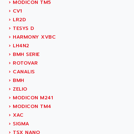
ACER
›
MODICON TM5
PB15
ACERIME
›
CV1
C200
ACI ALPHANUMERIQUE
›
LR2D
SMC500
ACIM JOUANIN
›
TESYS D
SMC200 / 500
ACINDUCTO
›
HARMONY XVBC
PLC-5
ACKSYS
›
LH4N2
NC
ACMA
›
BMH SERIE
SYSMAC
ACOBAL
›
ROTOVAR
SERVO MOTOR
ACOMEL
›
CANALIS
PERMANENT MAGNET MOTOR
ACOOL
›
BMH
BPH
ACOPIAN
›
ZELIO
MASAP
ACOPOS
›
MODICON M241
BSM SERIE
ACQUIDUC
›
MODICON TM4
SIMODRIVE 210
ACROMAG
›
XAC
SIMODRIVE 610
ACS
›
SIGMA
SIMODRIVE 650
ACS MOTION CONTROL
›
TSX NANO