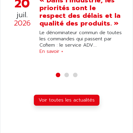
20
« Dans l’industrie, les
ANDRON
TI-305
priorités sont le
ANELEC
juil.
respect des délais et la
DIAS
ANILAM
2026
qualité des produits. »
SMTBSI
ANIME
MP
Le dénominateur commun de toutes
ANIOS
les commandes qui passent par
SIMATIC PC
ANKAM
Cofiem : le service ADV....
DPH
En savoir +
ANKER
STATOVAR
ANRITSU
UCD
ANS
SINUMERIK 820
ANSALDO
SIMOREG K
ANSELL
ALIMENTATION
ANSMANN
Voir toutes les actualités
IRT
ANSYCO
DIGIPLAN
ANTEC
TPD32
ANTEK INSTRUMENTS
ZELIO
ANUVA TECHNOLOGIES