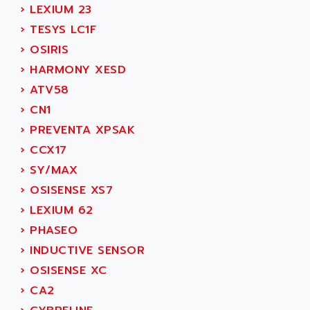
SIMODRIVE 611
ADVANCE HIVOLT
›
LEXIUM 23
TSX MOMENTUM
ADVANCE TAPES
›
TESYS LC1F
NUM 1060
ADVANCED ENERGY
›
OSIRIS
NUM 760
ADVANCED MICRO DEVICES
›
HARMONY XESD
NUM 750/760
ADVANCED MOTION CONTROLS
›
ATV58
NUM750
ADVANCED POWER TECHNOLOGY
›
CN1
NUM750 / NUM760
ADVANCED UV
›
PREVENTA XPSAK
NUM 750
ADVANTEC
›
CCX17
ULTRA SERIES
ADVANTECH
›
SY/MAX
IPC
ADVANTYS FTM
›
OSISENSE XS7
INDUCTEL
ADWIN
›
LEXIUM 62
C500
AE
›
PHASEO
C200H
AE&T
›
INDUCTIVE SENSOR
CQM1
AEC
›
OSISENSE XC
R88
AECO
›
CA2
CQM1H