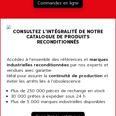
RJ3
Commandez en ligne
AIRMAT
A03B
AIRPES
ARGOLUX AS
AIRWELL
TSX 21
AISA
CONSULTEZ L’INTÉGRALITÉ DE NOTRE
ALTISTART
AIXIA SYSTEMES
CATALOGUE DE PRODUITS
TEXT DISPLAY
RECONDITIONNÉS
AJC BATTERY
SIMATIC S5 115U
AJHUA TECHNOLOGY
SINUMERIK 840
AJR DIFFUSION
Accédez à l’ensemble des références et
marques
SMTBD1
industrielles reconditionnées
AK ELECTRONIQUE
par nos experts et
SMT
vendues avec garantie.
AKA
Idéal pour assurer la
continuité de production
et
SMTB
AKER
éviter les arrêts liés à l’obsolescence.
SMT-BSI
AKIM AG
Plus de 250 000 pièces de rechange en stock
CPX37
AKKU
30 000 prêtes à expédier sous 24 h
CE65
Plus de 5 000 marques industrielles disponibles
AKO
ROD 426
ALACATEL
SINUMERIK 840C