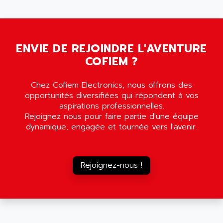
5000
ALX
SMC35
AMADA
SCALANCE
AMAN
SMC40
ENVIE DE REJOINDRE L'AVENTURE
AMAREX
SCM50
COFIEM ?
AMAT
BKD
AMBERSIL
Chez Cofiem Electronics, nous offrons des
A16B
AMBRESIL
opportunités diversifiées qui répondent à vos
MIDIMASTER VECTOR
aspirations professionnelles.
AMC
MIDIMASTER
Rejoignez nous pour faire partie d'une équipe
AMD
dynamique, engagée et tournée vers l'avenir.
SMC200
AMDV
ADVANTYS TELEFAST
AMERICAN DYNAMICS
TELEFAST ABE7
AMERICAN MEGATRENDS
Rejoignez-nous !
750
AMERICAN MICROSEMICONDUCTOR
AT
AMERICAN MICROSEMICONDUCTOR INC
AB2
AMERICAN SIGMA
TC2000
AMERICAN STD INC