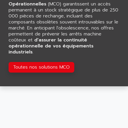
CNC ALPHA
Opérationnelles
(MCO) garantissent un accès
AFAG
SMART TOUCH
permanent à un stock stratégique de plus de 250
AFDI
000 pièces de rechange, incluant des
GP 70 SERIE
AFP PRODEL
composants obsolètes souvent introuvables sur le
PROVIT 5000
marché. En anticipant l'obsolescence, nos offres
AG ASSOCIATES
permettent de prévenir les arrêts machine
S4-S4C
AGASTAT
coûteux et
d'assurer la continuité
SIAX
opérationnelle de vos équipements
AGDE
FESTO ELECTRONIC
industriels
.
AGE POWERBLOCK
PCS095
AGETEM
Toutes nos solutions MCO
TOUCHVIEW
AGI
REDIPANEL
AGIE
RJ2
AGILENT
MULTI-SERVO
AGILENT TECHNOLOGIES
PCS
AGILER
RECTIVAR
AGP
RECTIVAR 4 SERIE 641
AGS
CONTROLLOGIX