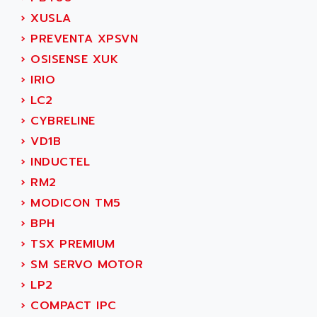
ADEPT TECHNOLOGY
MOVIDYN
›
XUSLA
ADES
MOVITRAC
›
PREVENTA XPSVN
ADETEC
LEXIUM
›
OSISENSE XUK
ADISCOM
SERVVODYN
›
IRIO
ADITEC
SERVODYN
›
LC2
ADL
SE50
›
CYBRELINE
ADL EUROTECH
LTD12
›
VD1B
ADLEE POWERTRONIC
MDLA
›
INDUCTEL
ADLINK
MDLS
›
RM2
ADLINK TECHNOLOGY
ACMD2
›
MODICON TM5
ADM ELECTRONIC
ACM
›
BPH
ADMV
PLS514
›
TSX PREMIUM
ADN
PLS510
›
SM SERVO MOTOR
ADN PESAGE
PLS508
›
LP2
ADTECH POWER INC
SERVOSTAR
›
COMPACT IPC
ADV