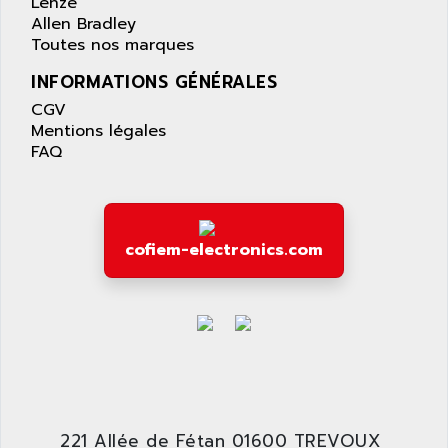
ACS400
Lenze
APPARATEBAU HUNDSBACH
Allen Bradley
584S
APPLE
Toutes nos marques
LEXIUM 15
APPLICOM
INFORMATIONS GÉNÉRALES
SAFETY RELAY
APPLIED MATERIALS
CGV
COMBIVERT F4
APPLIED ROBOTICS
Mentions légales
SÉRIE 1000
FAQ
APRIL
AZM
APRIMATIC
MDLL
APS
PANELVIEW PLUS
APT
cofiem-electronics.com
PANEL VIEW 550
APTOR
SLC500
APV
S4-S4C-S4C+
APW
RPX10
AQUA SMART
E-ME-T
AQUAFINE
MICROLOGIX
AQUALYSE
PNOZ
221 Allée de Fétan 01600 TREVOUX
AQUAMED