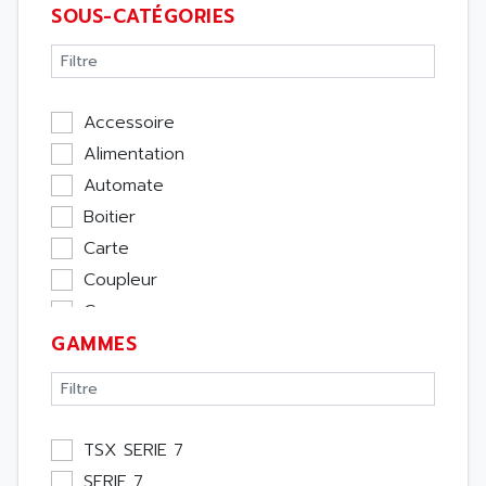
SOUS-CATÉGORIES
Accessoire
Alimentation
Automate
Boitier
Carte
Coupleur
Cpu
GAMMES
Ecran
Entrée / Sortie
Memoire
Module Métier
TSX SERIE 7
Moteur
SERIE 7