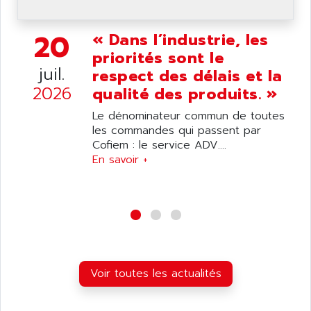
ANDERSON-NEGELE
VSF
ANDRON
20
« Dans l’industrie, les
TI-305
ANELEC
priorités sont le
DIAS
ANILAM
juil.
respect des délais et la
SMTBSI
ANIME
2026
qualité des produits. »
MP
ANIOS
Le dénominateur commun de toutes
SIMATIC PC
ANKAM
les commandes qui passent par
DPH
Cofiem : le service ADV....
ANKER
STATOVAR
En savoir +
ANRITSU
UCD
ANS
SINUMERIK 820
ANSALDO
SIMOREG K
ANSELL
ALIMENTATION
ANSMANN
IRT
ANSYCO
Voir toutes les actualités
DIGIPLAN
ANTEC
TPD32
ANTEK INSTRUMENTS