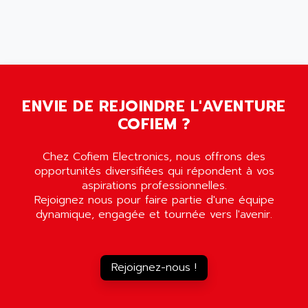
PB 300 / PB 600
ALUTRON
5000
ALX
SMC35
AMADA
SCALANCE
AMAN
SMC40
AMAREX
ENVIE DE REJOINDRE L'AVENTURE
SCM50
AMAT
COFIEM ?
BKD
AMBERSIL
A16B
AMBRESIL
Chez Cofiem Electronics, nous offrons des
MIDIMASTER VECTOR
opportunités diversifiées qui répondent à vos
AMC
MIDIMASTER
aspirations professionnelles.
AMD
Rejoignez nous pour faire partie d'une équipe
SMC200
AMDV
dynamique, engagée et tournée vers l'avenir.
ADVANTYS TELEFAST
AMERICAN DYNAMICS
TELEFAST ABE7
AMERICAN MEGATRENDS
750
Rejoignez-nous !
AMERICAN MICROSEMICONDUCTOR
AT
AMERICAN MICROSEMICONDUCTOR INC
AB2