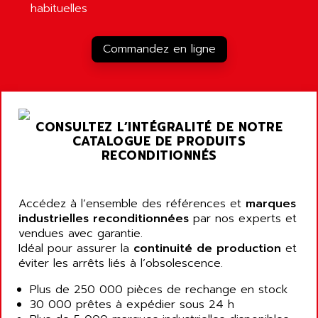
habituelles
LOGO!
AIRMASTER R1HMI
RJ3
AIRMAT
Commandez en ligne
A03B
AIRPES
ARGOLUX AS
AIRWELL
TSX 21
AISA
ALTISTART
AIXIA SYSTEMES
CONSULTEZ L’INTÉGRALITÉ DE NOTRE
TEXT DISPLAY
CATALOGUE DE PRODUITS
AJC BATTERY
SIMATIC S5 115U
RECONDITIONNÉS
AJHUA TECHNOLOGY
SINUMERIK 840
AJR DIFFUSION
SMTBD1
Accédez à l’ensemble des références et
AK ELECTRONIQUE
marques
SMT
industrielles reconditionnées
par nos experts et
AKA
vendues avec garantie.
SMTB
AKER
Idéal pour assurer la
continuité de production
et
SMT-BSI
éviter les arrêts liés à l’obsolescence.
AKIM AG
CPX37
AKKU
Plus de 250 000 pièces de rechange en stock
CE65
30 000 prêtes à expédier sous 24 h
AKO