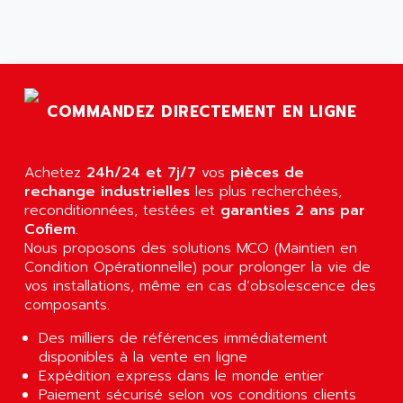
AGS
CONTROLLOGIX
AGTATAC
plc5
AGTATEC AG
SLC 500
AGUT
COMPACTLOGIX
COMMANDEZ DIRECTEMENT EN LIGNE
AHEAD SYSTEMS
FLEX I/O
AHLBERG ELECTRONICS
MICROLOGIX 1200
AIP SYSTEMES
Achetez
24h/24 et 7j/7
vos
pièces de
PANELVIEW 1000
rechange industrielles
AIR
les plus recherchées,
NT620C
reconditionnées, testées et
garanties 2 ans par
AIR ET PULVERISATION
Cofiem
.
SIMATIC S5-101
AIR LIQUIDE
Nous proposons des solutions MCO (Maintien en
SIMATIC TOUCH PANEL
Condition Opérationnelle) pour prolonger la vie de
AIR SYSTEMS
S900 II
vos installations, même en cas d’obsolescence des
AIR WORTHINGTON CREYSSENSAC
composants.
S900
AIRBUS
PHASEO
Des milliers de références immédiatement
AIRCOM
disponibles à la vente en ligne
SIMATIC-S5
AIRELEC
Expédition express dans le monde entier
SIMATIC FIELD PG
Paiement sécurisé selon vos conditions clients
AIRMASTER R1