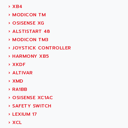
ACS
SIMODRIVE 650
›
XB4
ACS MOTION CONTROL
SIMOREG
›
MODICON TM
ACT KERN
SINUMERIK 800
›
OSISENSE XG
ACTIA
SINUMERIK 810
›
ALSTISTART 48
ACTIOMTECH
PREMIUM
›
MODICON TM3
ACTION PAK
PREVENTA
›
JOYSTICK CONTROLLER
ACTIVA MULLER
TWIDO
›
HARMONY XB5
ACTIVE HUB
NANO
›
XKDF
ACTIVIB
PCMCIA CARD
›
ALTIVAR
ACTRONIC
TFTX
›
XMD
ACU-RITE
SIMATIC S7-300
›
RA1BB
ACU-TIME
TDM
›
OSISENSE XC1AC
ACX ADAP TORR
DIAX 2
›
SAFETY SWITCH
ADA
TVM
›
LEXIUM 17
ADAC
KDV
›
XCL
ADAFRUIT