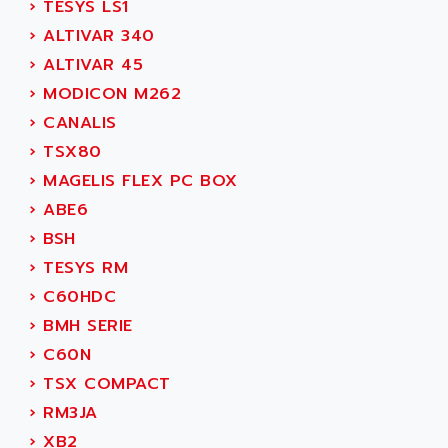
C350
›
TESYS LS1
ACEDIS
15N
›
ALTIVAR 340
ACER
PB15
›
ALTIVAR 45
ACERIME
C200
›
MODICON M262
ACI ALPHANUMERIQUE
SMC500
›
CANALIS
ACIM JOUANIN
SMC200 / 500
›
TSX80
ACINDUCTO
PLC-5
›
MAGELIS FLEX PC BOX
ACKSYS
NC
›
ABE6
ACMA
SYSMAC
›
BSH
ACOBAL
SERVO MOTOR
›
TESYS RM
ACOMEL
PERMANENT MAGNET MOTOR
›
C60HDC
ACOOL
BPH
›
BMH SERIE
ACOPIAN
MASAP
›
C60N
ACOPOS
BSM SERIE
›
TSX COMPACT
ACQUIDUC
SIMODRIVE 210
›
RM3JA
ACROMAG
SIMODRIVE 610
›
XB2