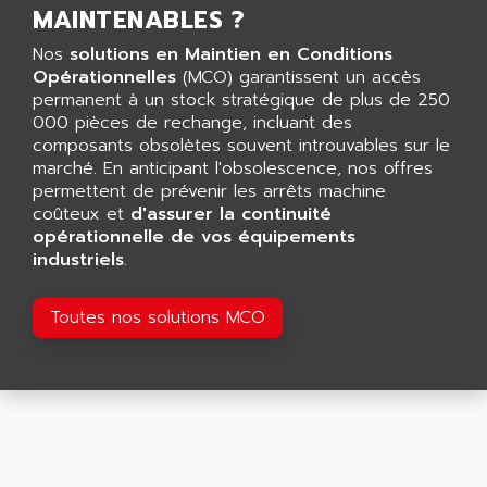
LCA
MAINTENABLES ?
AEV
CNC ALPHA
Nos
solutions en Maintien en Conditions
AFAG
SMART TOUCH
Opérationnelles
(MCO) garantissent un accès
AFDI
permanent à un stock stratégique de plus de 250
GP 70 SERIE
AFP PRODEL
000 pièces de rechange, incluant des
PROVIT 5000
composants obsolètes souvent introuvables sur le
AG ASSOCIATES
marché. En anticipant l'obsolescence, nos offres
S4-S4C
AGASTAT
permettent de prévenir les arrêts machine
SIAX
coûteux et
AGDE
d'assurer la continuité
FESTO ELECTRONIC
opérationnelle de vos équipements
AGE POWERBLOCK
industriels
.
PCS095
AGETEM
TOUCHVIEW
AGI
Toutes nos solutions MCO
REDIPANEL
AGIE
RJ2
AGILENT
MULTI-SERVO
AGILENT TECHNOLOGIES
PCS
AGILER
RECTIVAR
AGP
RECTIVAR 4 SERIE 641