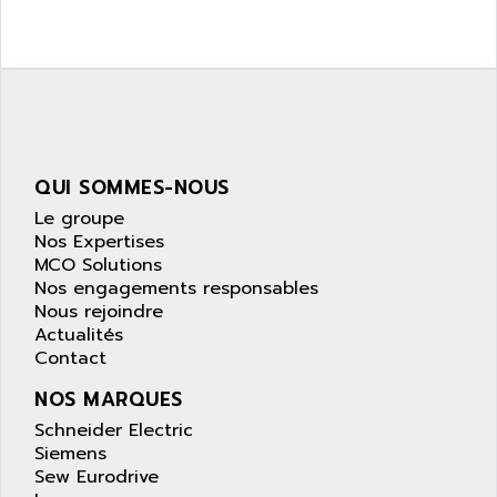
ZELIO
ANUVA TECHNOLOGIES
SIMATIC S5-95F
ANYBUS
NUM 1040
AOIP
wyse
AOR
DGN
APACER
BULLETIN 160
QUI SOMMES-NOUS
APATOR
SIMATIC S5 101U
Le groupe
APC
FX SERIE
Nos Expertises
APE
MCO Solutions
VEA
APELCO-CAREL
Nos engagements responsables
CONTROL LOGIX
Nous rejoindre
APELEC
Actualités
VERSAMAX
APEM
Contact
MAGIC
APEX
NOS MARQUES
POSMO
APLEX TECHNOLOGY
Schneider Electric
SIMATIC TI505
APOTEKA
Siemens
PMC 1000
Sew Eurodrive
APPA