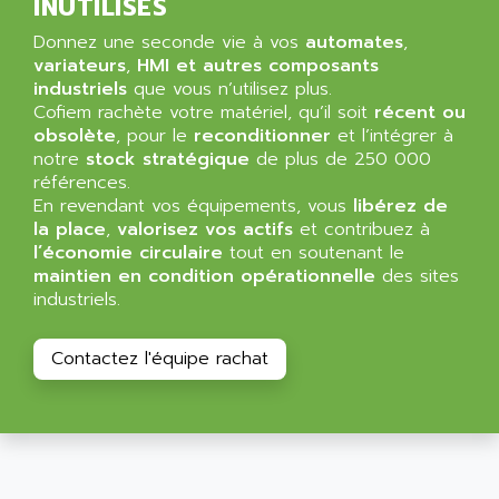
ALIZEA
INUTILISÉS
GRADIPAK
ALL TERMINALS
Donnez une seconde vie à vos
automates
,
SIMATIC MP
ALLEGRO MICROSYSTEMS
variateurs
,
HMI et autres composants
MINI MAESTRO
industriels
que vous n’utilisez plus.
ALLEN
Cofiem rachète votre matériel, qu’il soit
récent ou
NT3
ALLEN BRADLEY
obsolète
, pour le
reconditionner
et l’intégrer à
CYBER 4000
notre
stock stratégique
de plus de 250 000
ALLEN CODIERGERATE GMBH
RPX30
références.
ALLEN CODING SYSTEMS
En revendant vos équipements, vous
libérez de
SINUMERIK 820/
ALLEN SYSTEMS
la place
,
valorisez vos actifs
et contribuez à
LOGO
l’économie circulaire
tout en soutenant le
ALLIANCE INSTRUMENTS
maintien en condition opérationnelle
des sites
SIMATIC MULTIPANEL
ALLIANCE MEMORY
industriels.
CL200
ALLIED TELESIS
DIGIVEX
ALLIED TELESYN
Contactez l'équipe rachat
PWE
ALLIED VISION
CL300
ALLIGATOR
SIMOVERT MASTERDRIVES
ALLISON
C100
ALLISON TRANSMISSION