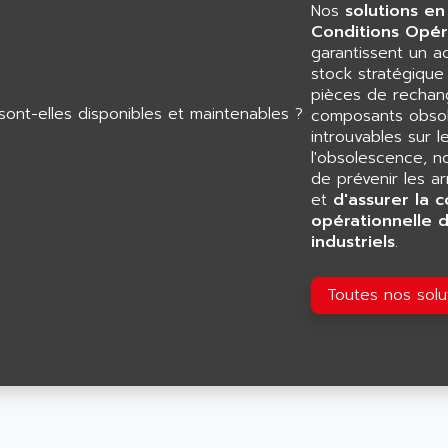
Nos
solutions en
Conditions Opér
garantissent un 
stock stratégiqu
pièces de rechang
composants obsol
introuvables sur l
l'obsolescence, n
de prévenir les a
et
d'assurer la c
opérationnelle 
industriels
.
Toutes nos sol