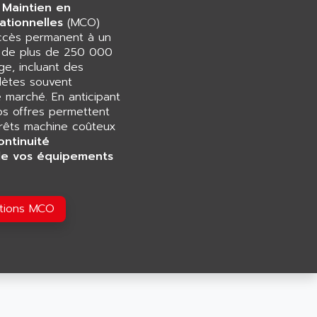
 Maintien en
ationnelles
(MCO)
accès permanent à un
e de plus de 250 000
e, incluant des
ètes souvent
e marché. En anticipant
os offres permettent
rrêts machine coûteux
ontinuité
de vos équipements
utions MCO