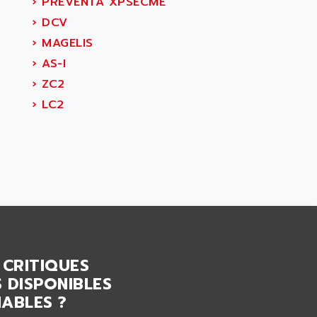
›
PREVENTA XPSECME
›
DCV
›
MAGELIS
›
AS-I
›
ZC2
›
LC2
 CRITIQUES
 DISPONIBLES
ABLES ?