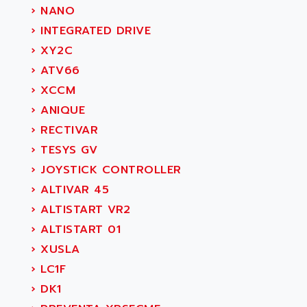
›
NANO
›
INTEGRATED DRIVE
›
XY2C
›
ATV66
›
XCCM
›
ANIQUE
›
RECTIVAR
›
TESYS GV
›
JOYSTICK CONTROLLER
›
ALTIVAR 45
›
ALTISTART VR2
›
ALTISTART 01
›
XUSLA
›
LC1F
›
DK1