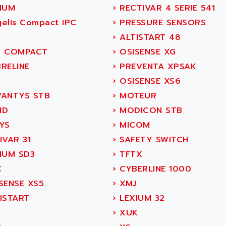
IUM
›
RECTIVAR 4 SERIE 541
elis Compact iPC
›
PRESSURE SENSORS
›
ALTISTART 48
 COMPACT
›
OSISENSE XG
RELINE
›
PREVENTA XPSAK
›
OSISENSE XS6
ANTYS STB
›
MOTEUR
MD
›
MODICON STB
YS
›
MICOM
IVAR 31
›
SAFETY SWITCH
IUM SD3
›
TFTX
C
›
CYBERLINE 1000
SENSE XS5
›
XMJ
ISTART
›
LEXIUM 32
›
XUK