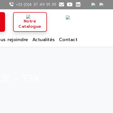
+33 (0)4 37 49 91 39
n
Notre
Catalogue
us rejoindre
Actualités
Contact
E - TSX