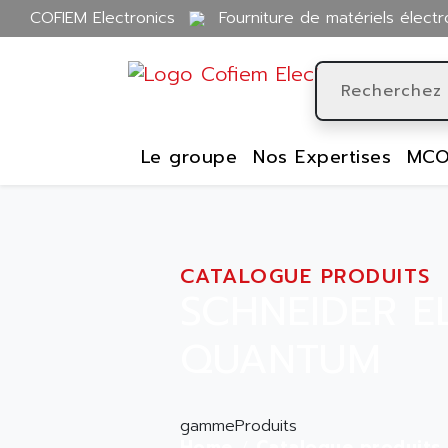
COFIEM Electronics
Fourniture de matériels électr
Le groupe
Nos Expertises
MCO
CATALOGUE PRODUITS
SCHNEIDER E
QUANTUM
gammeProduits
Home
Catalogue produits