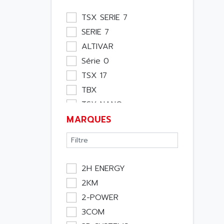
Module Métier
TSX SERIE 7
Moteur
SERIE 7
Pupitre Opérateur
ALTIVAR
Rack
Série 0
Etude
TSX 17
Software
TBX
Variateur
TSX NANO
Actif
MARQUES
TSX PREMIUM
Affichage
ASI
Consommable
APRIL 5000
Electromecanique /
XUD
Energie
2H ENERGY
TSX MICRO
Optoélectronique
2KM
MAGELIS
Passif
2-POWER
TCCX
Bureau
3COM
CCX17