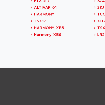
›
FTX 517
›
XA
APRIL 7000
ABS COMPUTERS
›
ALTIVAR 61
›
ZKJ
SMC50
ABS SYSTEM
›
HARMONY
›
TC
SMC600
ABSOCODER
›
TSX17
›
XD
SMC25 et SMC 35
ABUS
›
HARMONY XB5
›
TSX
SMC 50 / SMC 600
ABUS ELECTRONIC
›
Harmony XB6
›
LR2
SMC 600
AC
SMC50 / SMC600
AC AUTOMATION
SMC 25 et SMC 35
AC SMARTMOTION
SMC25 et SMC35
ACARD
SMC25
ACB
SMC
ACBEL
PB80
ACCES
PB400
ACCESS
WS SERIES
ACCROSSER
PB200
ACCU
TSX COMPACT