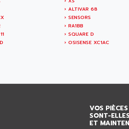
C
›
XS
›
ALTIVAR 68
CX
›
SENSORS
2
›
RA1BB
11
›
SQUARE D
D
›
OSISENSE XC1AC
VOS PIÈCES
SONT-ELLES
ET MAINTEN