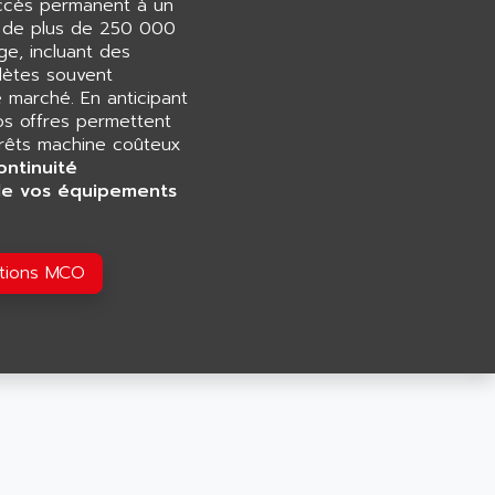
accès permanent à un
e de plus de 250 000
e, incluant des
ètes souvent
e marché. En anticipant
os offres permettent
rrêts machine coûteux
ontinuité
de vos équipements
utions MCO