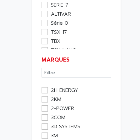
Moteur
SERIE 7
Pupitre Opérateur
ALTIVAR
Rack
Série 0
Etude
TSX 17
Software
TBX
Variateur
TSX NANO
Actif
MARQUES
TSX PREMIUM
Affichage
ASI
Consommable
APRIL 5000
Electromecanique /
XUD
Energie
2H ENERGY
TSX MICRO
Optoélectronique
2KM
MAGELIS
Passif
2-POWER
TCCX
Bureau
3COM
CCX17
Emballage
3D SYSTEMS
TELEFAST
Informatique
3M