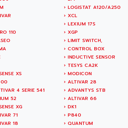
M
›
LOGISTAT A120/A250
IVAR
›
XCL
›
LEXIUM 17S
RO 110
›
XGP
SEO
›
LIMIT SWITCH,
MA
›
CONTROL BOX
C
›
INDUCTIVE SENSOR
4
›
TESYS CA2K
SENSE XS
›
MODICON
400
›
ALTIVAR 28
IVAR 4 SERIE 541
›
ADVANTYS STB
IUM 52
›
ALTIVAR 66
SENSE XG
›
DK1
IVAR 71
›
P840
IVAR 18
›
QUANTUM