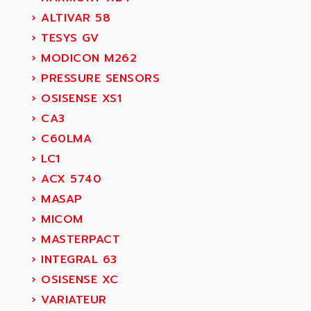
›
ALTIVAR 58
›
TESYS GV
›
MODICON M262
›
PRESSURE SENSORS
›
OSISENSE XS1
›
CA3
›
C60LMA
›
LC1
›
ACX 5740
›
MASAP
›
MICOM
›
MASTERPACT
›
INTEGRAL 63
›
OSISENSE XC
›
VARIATEUR