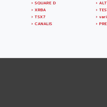
ABS SYSTEM
›
SQUARE D
›
ALT
SMC600
ABSOCODER
›
XRBA
›
TES
SMC25 et SMC 35
ABUS
›
TSX7
›
var
SMC 50 / SMC 600
ABUS ELECTRONIC
›
CANALIS
›
PRE
SMC 600
AC
SMC50 / SMC600
AC AUTOMATION
SMC 25 et SMC 35
AC SMARTMOTION
SMC25 et SMC35
ACARD
SMC25
ACB
SMC
ACBEL
PB80
ACCES
PB400
ACCESS
WS SERIES
ACCROSSER
PB200
ACCU
TSX COMPACT
ACCUCELL
984 SERIE
ACCU-SORT SYSTEMS