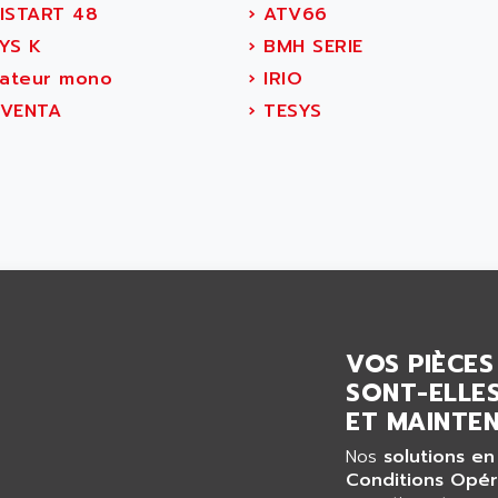
ISTART 48
›
ATV66
YS K
›
BMH SERIE
iateur mono
›
IRIO
VENTA
›
TESYS
VOS PIÈCES
SONT-ELLES
ET MAINTEN
Nos
solutions en
Conditions Opér