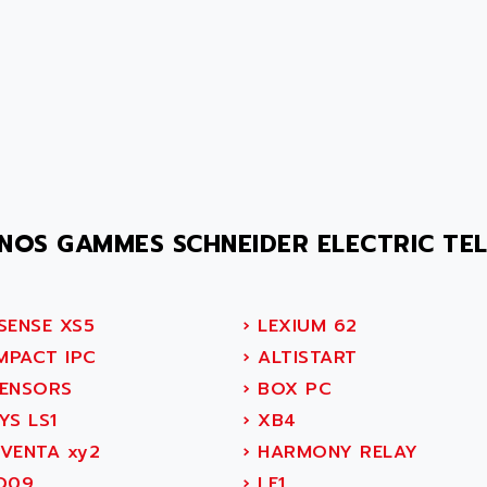
NOS GAMMES SCHNEIDER ELECTRIC TE
SENSE XS5
›
LEXIUM 62
PACT IPC
›
ALTISTART
ENSORS
›
BOX PC
YS LS1
›
XB4
VENTA xy2
›
HARMONY RELAY
D09
›
LF1