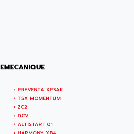
LEMECANIQUE
›
PREVENTA XPSAK
›
TSX MOMENTUM
›
ZC2
›
DCV
›
ALTISTART 01
›
HARMONY XB4