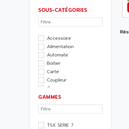
SOUS-CATÉGORIES
Résu
Accessoire
Alimentation
Automate
Boitier
Carte
Coupleur
Cpu
GAMMES
Ecran
Entrée / Sortie
Memoire
Module Métier
TSX SERIE 7