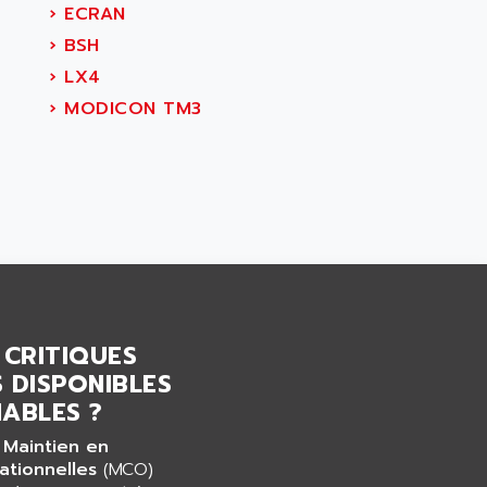
›
ECRAN
›
BSH
›
LX4
›
MODICON TM3
 CRITIQUES
 DISPONIBLES
ABLES ?
 Maintien en
ationnelles
(MCO)