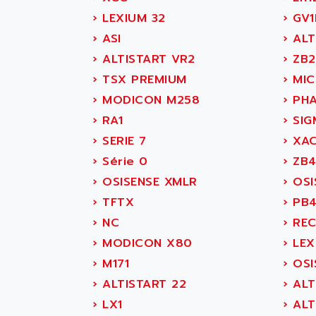
SITOP
ABASK
›
LEXIUM 32
›
GV1
SIMATIC
ABB
›
ASI
›
ALT
SIMATIC S7-400
ABB AS ROBOTIC
›
ALTISTART VR2
›
ZB2
90-30
ABB REPAIR DEPT
›
TSX PREMIUM
›
MIC
SERIES 90-30
ABB ROBOTICS
›
MODICON M258
›
PHA
C350 / C370
ABC VISION
›
RA1
›
SIG
RAIL SWITCH
ABD
›
SERIE 7
›
XA
SBC
ABG
›
Série 0
›
ZB
HMI
ABL
›
OSISENSE XMLR
›
OSI
SIMATIC HMI
ABL SURSUM
›
TFTX
›
PB
SIMATIC OPERATOR
ABLE SYSTEMS
›
NC
›
RECT
PANEL
ABLIC
›
MODICON X80
›
LEX
OPERATOR PANEL
ABOUTBATTERIE
›
M171
›
OSI
APRIL 2000
ABRACON
›
ALTISTART 22
›
ALT
APRIL 7000
ABS COMPUTERS
›
LX1
›
ALT
SMC50