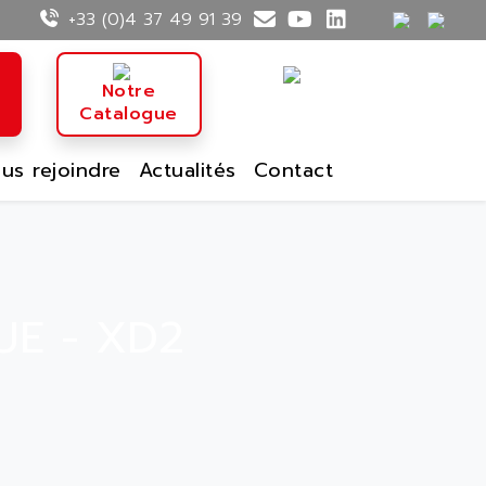
+33 (0)4 37 49 91 39
n
Notre
Catalogue
us rejoindre
Actualités
Contact
UE - XD2