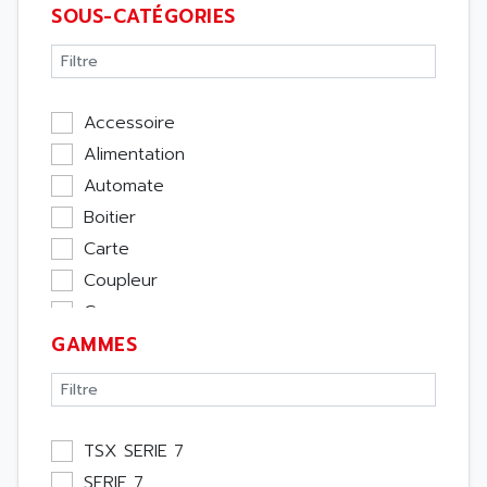
SOUS-CATÉGORIES
Accessoire
Alimentation
Automate
Boitier
Carte
Coupleur
Cpu
GAMMES
Ecran
Entrée / Sortie
Memoire
Module Métier
TSX SERIE 7
Moteur
SERIE 7