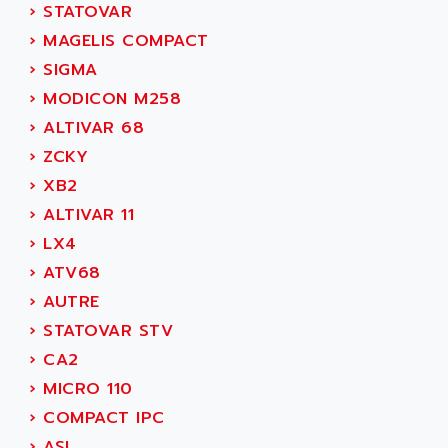
›
STATOVAR
SMC 50 / SMC 600
ABUS ELECTRONIC
›
MAGELIS COMPACT
SMC 600
AC
›
SIGMA
SMC50 / SMC600
AC AUTOMATION
›
MODICON M258
SMC 25 et SMC 35
AC SMARTMOTION
›
ALTIVAR 68
SMC25 et SMC35
ACARD
›
ZCKY
SMC25
ACB
›
XB2
SMC
ACBEL
›
ALTIVAR 11
PB80
ACCES
›
LX4
PB400
ACCESS
›
ATV68
WS SERIES
ACCROSSER
›
AUTRE
PB200
ACCU
›
STATOVAR STV
TSX COMPACT
ACCUCELL
›
CA2
984 SERIE
ACCU-SORT SYSTEMS
›
MICRO 110
SIMODRIVE
ACCUTRONICS
›
COMPACT IPC
TSX21
ACDC
›
ASI