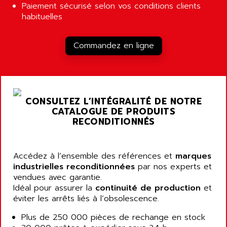
Paiement sécurisé selon vos conditions clients
LOGO!
AIRMASTER R1HMI
habituelles
RJ3
AIRMAT
A03B
AIRPES
Commandez en ligne
ARGOLUX AS
AIRWELL
TSX 21
AISA
ALTISTART
AIXIA SYSTEMES
TEXT DISPLAY
CONSULTEZ L’INTÉGRALITÉ DE NOTRE
AJC BATTERY
SIMATIC S5 115U
CATALOGUE DE PRODUITS
AJHUA TECHNOLOGY
RECONDITIONNÉS
SINUMERIK 840
AJR DIFFUSION
SMTBD1
AK ELECTRONIQUE
SMT
Accédez à l’ensemble des références et
marques
AKA
industrielles reconditionnées
par nos experts et
SMTB
AKER
vendues avec garantie.
SMT-BSI
Idéal pour assurer la
continuité de production
et
AKIM AG
CPX37
éviter les arrêts liés à l’obsolescence.
AKKU
CE65
Plus de 250 000 pièces de rechange en stock
AKO