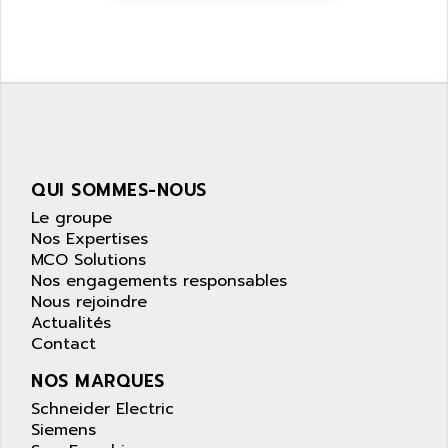
ZELIO
ANUVA TECHNOLOGIES
SIMATIC S5-95F
ANYBUS
NUM 1040
AOIP
wyse
AOR
DGN
APACER
BULLETIN 160
APATOR
SIMATIC S5 101U
QUI SOMMES-NOUS
APC
FX SERIE
Le groupe
APE
Nos Expertises
VEA
APELCO-CAREL
MCO Solutions
CONTROL LOGIX
Nos engagements responsables
APELEC
Nous rejoindre
VERSAMAX
APEM
Actualités
MAGIC
Contact
APEX
POSMO
APLEX TECHNOLOGY
NOS MARQUES
SIMATIC TI505
APOTEKA
Schneider Electric
PMC 1000
Siemens
APPA