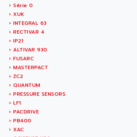
ADEPT TECHNOLOGY
›
Série 0
MOVIDYN
ADES
›
XUK
MOVITRAC
ADETEC
›
INTEGRAL 63
LEXIUM
ADISCOM
›
RECTIVAR 4
SERVVODYN
ADITEC
›
IP21
SERVODYN
ADL
›
ALTIVAR 930
SE50
ADL EUROTECH
›
FUSARC
LTD12
ADLEE POWERTRONIC
›
MASTERPACT
MDLA
ADLINK
›
ZC2
MDLS
ADLINK TECHNOLOGY
›
QUANTUM
ACMD2
ADM ELECTRONIC
›
PRESSURE SENSORS
ACM
ADMV
›
LF1
PLS514
ADN
›
PACDRIVE
PLS510
ADN PESAGE
›
PB400
PLS508
ADTECH POWER INC
›
XAC
SERVOSTAR
ADV