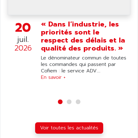
ANDERSON-NEGELE
VSF
ANDRON
TI-305
ANELEC
20
« Dans l’industrie, les
DIAS
ANILAM
priorités sont le
SMTBSI
juil.
ANIME
respect des délais et la
MP
2026
qualité des produits. »
ANIOS
SIMATIC PC
ANKAM
Le dénominateur commun de toutes
DPH
les commandes qui passent par
ANKER
STATOVAR
Cofiem : le service ADV....
ANRITSU
En savoir +
UCD
ANS
SINUMERIK 820
ANSALDO
SIMOREG K
ANSELL
ALIMENTATION
ANSMANN
IRT
ANSYCO
DIGIPLAN
Voir toutes les actualités
ANTEC
TPD32
ANTEK INSTRUMENTS