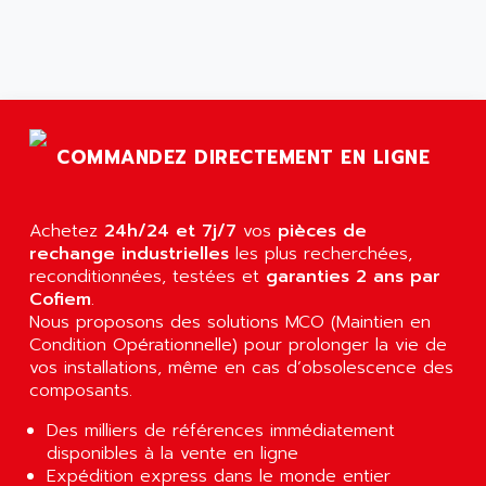
AGS
CONTROLLOGIX
AGTATAC
plc5
AGTATEC AG
SLC 500
AGUT
COMPACTLOGIX
AHEAD SYSTEMS
FLEX I/O
COMMANDEZ DIRECTEMENT EN LIGNE
AHLBERG ELECTRONICS
MICROLOGIX 1200
AIP SYSTEMES
PANELVIEW 1000
Achetez
AIR
24h/24 et 7j/7
vos
pièces de
NT620C
rechange industrielles
les plus recherchées,
AIR ET PULVERISATION
reconditionnées, testées et
garanties 2 ans par
SIMATIC S5-101
AIR LIQUIDE
Cofiem
.
SIMATIC TOUCH PANEL
Nous proposons des solutions MCO (Maintien en
AIR SYSTEMS
S900 II
Condition Opérationnelle) pour prolonger la vie de
AIR WORTHINGTON CREYSSENSAC
vos installations, même en cas d’obsolescence des
S900
AIRBUS
composants.
PHASEO
AIRCOM
Des milliers de références immédiatement
SIMATIC-S5
AIRELEC
disponibles à la vente en ligne
SIMATIC FIELD PG
Expédition express dans le monde entier
AIRMASTER R1