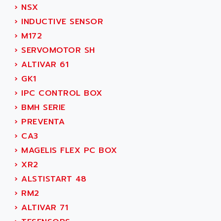
ACS
›
NSX
SIMODRIVE 650
ACS MOTION CONTROL
›
INDUCTIVE SENSOR
SIMOREG
ACT KERN
›
M172
SINUMERIK 800
ACTIA
›
SERVOMOTOR SH
SINUMERIK 810
ACTIOMTECH
›
ALTIVAR 61
PREMIUM
ACTION PAK
›
GK1
PREVENTA
ACTIVA MULLER
›
IPC CONTROL BOX
TWIDO
ACTIVE HUB
›
BMH SERIE
NANO
ACTIVIB
›
PREVENTA
PCMCIA CARD
ACTRONIC
›
CA3
TFTX
ACU-RITE
›
MAGELIS FLEX PC BOX
SIMATIC S7-300
ACU-TIME
›
XR2
TDM
ACX ADAP TORR
›
ALSTISTART 48
DIAX 2
ADA
›
RM2
TVM
ADAC
›
ALTIVAR 71
KDV
ADAFRUIT