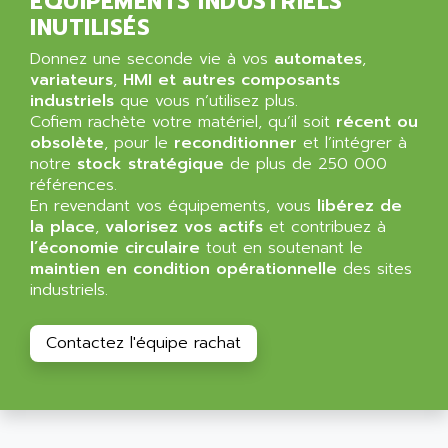
ÉQUIPEMENTS INDUSTRIELS
ALIZEA
GRADIPAK
INUTILISÉS
ALL TERMINALS
SIMATIC MP
ALLEGRO MICROSYSTEMS
Donnez une seconde vie à vos
automates
,
MINI MAESTRO
variateurs
,
HMI et autres composants
ALLEN
industriels
que vous n’utilisez plus.
NT3
ALLEN BRADLEY
Cofiem rachète votre matériel, qu’il soit
récent ou
CYBER 4000
obsolète
, pour le
reconditionner
et l’intégrer à
ALLEN CODIERGERATE GMBH
RPX30
notre
stock stratégique
de plus de 250 000
ALLEN CODING SYSTEMS
références.
SINUMERIK 820/
ALLEN SYSTEMS
En revendant vos équipements, vous
libérez de
LOGO
la place
,
valorisez vos actifs
et contribuez à
ALLIANCE INSTRUMENTS
l’économie circulaire
tout en soutenant le
SIMATIC MULTIPANEL
ALLIANCE MEMORY
maintien en condition opérationnelle
des sites
CL200
industriels.
ALLIED TELESIS
DIGIVEX
ALLIED TELESYN
PWE
Contactez l'équipe rachat
ALLIED VISION
CL300
ALLIGATOR
SIMOVERT MASTERDRIVES
ALLISON
C100
ALLISON TRANSMISSION