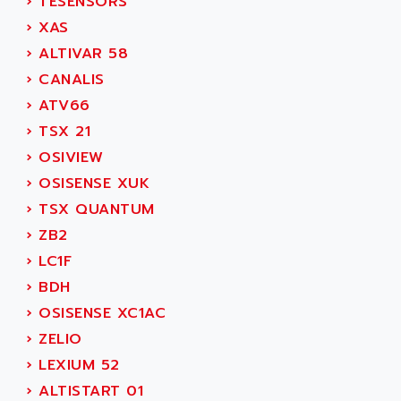
›
TESENSORS
KVR
ADAM
›
XAS
TVD
ADAMCZEWSKI
›
ALTIVAR 58
SERVO DRIVE
ADAMEL
›
CANALIS
AC MAINSPINDLE
ADANI PSC
›
ATV66
KDA
ADAPTATER
›
TSX 21
KDS
ADAPTATIVE
›
OSIVIEW
TDA
ADAPTEC
›
OSISENSE XUK
BUM
ADAPTORR
›
TSX QUANTUM
BUS
ADAS
›
ZB2
DIAX 04
ADC AUTOMATICA
›
LC1F
DIAX 4
ADDA
›
BDH
cms3
ADDER
›
OSISENSE XC1AC
CMS
ADDI DATA
›
ZELIO
PARVEX
ADEL SYSTEM
›
LEXIUM 52
AMS
ADEPT
›
ALTISTART 01
R6TXB