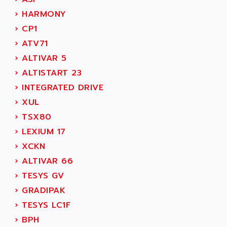
C350
ACEDIS
›
HARMONY
15N
ACER
›
CP1
PB15
ACERIME
›
ATV71
C200
ACI ALPHANUMERIQUE
›
ALTIVAR 5
SMC500
ACIM JOUANIN
›
ALTISTART 23
SMC200 / 500
ACINDUCTO
›
INTEGRATED DRIVE
PLC-5
ACKSYS
›
XUL
NC
ACMA
›
TSX80
SYSMAC
ACOBAL
›
LEXIUM 17
SERVO MOTOR
ACOMEL
›
XCKN
PERMANENT MAGNET MOTOR
ACOOL
›
ALTIVAR 66
BPH
ACOPIAN
›
TESYS GV
MASAP
ACOPOS
›
GRADIPAK
BSM SERIE
ACQUIDUC
›
TESYS LC1F
SIMODRIVE 210
ACROMAG
›
BPH
SIMODRIVE 610