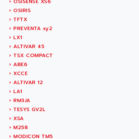
›
OSISENSE XS6
AC FEED MOTOR
ADVANCE
›
OSIRIS
SIMODRIVE 611
ADVANCE HIVOLT
›
TFTX
TSX MOMENTUM
ADVANCE TAPES
›
PREVENTA xy2
NUM 1060
ADVANCED ENERGY
›
LX1
NUM 760
ADVANCED MICRO DEVICES
›
ALTIVAR 45
NUM 750/760
ADVANCED MOTION CONTROLS
›
TSX COMPACT
NUM750
ADVANCED POWER TECHNOLOGY
›
ABE6
NUM750 / NUM760
ADVANCED UV
›
XCCE
NUM 750
ADVANTEC
›
ALTIVAR 12
ULTRA SERIES
ADVANTECH
›
LA1
IPC
ADVANTYS FTM
›
RM3JA
INDUCTEL
ADWIN
›
TESYS GV2L
C500
AE
›
XSA
C200H
AE&T
›
M258
CQM1
AEC
›
MODICON TM5
R88