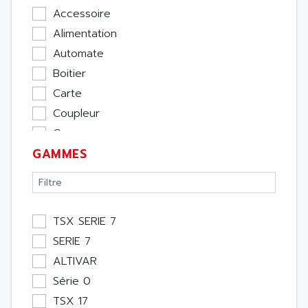
Accessoire
Alimentation
Automate
Boitier
Carte
Coupleur
Cpu
GAMMES
Ecran
Entrée / Sortie
Memoire
Module Métier
TSX SERIE 7
Moteur
SERIE 7
Pupitre Opérateur
ALTIVAR
Rack
Série 0
Etude
TSX 17