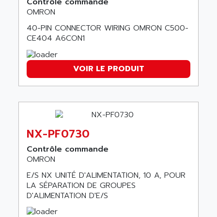
Contrôle commande
ALPES DEIS
OMRON
PSS
ALPES TECNOLOGIE
DIGIFAS
40-PIN CONNECTOR WIRING OMRON C500-
ALPHA
CE404 A6CON1
TC1028
ALPHA GETRIEBEBAU
MICROCOR
ALPHA LAVAL
VOIR LE PRODUIT
DIXIT
ALPHA SOLWAY
PYRAMID
ALPHA VUOTO
ADMIRAL
ALPHA WIRE
S3C
ALPHAGEAR
4900
ALPHEE
NX-PF0730
MV1000
ALPINE
Contrôle commande
650 SERIE
OMRON
ALPS
ALPHA SVM
ALPSITEC
E/S NX UNITÉ D'ALIMENTATION, 10 A, POUR
FRENIC
LA SÉPARATION DE GROUPES
ALR
D'ALIMENTATION D'E/S
RAC
ALRITMA M
PUSH BUTTON PANEL
ALRO