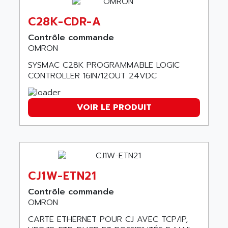
C50
AMTE
SMARTDRIVE VF1000
C28K-CDR-A
AMX
NUMECOR
Contrôle commande
ANAHEIM AUTOMATION
MINICOR
OMRON
ANALOG
631
SYSMAC C28K PROGRAMMABLE LOGIC
ANALOG DEVICES
CONTROLLER 16IN/12OUT 24VDC
DBS
ANALOGIC
CQM1H
ANALOX
ESG
VOIR LE PRODUIT
ANATEL
TP27
ANCA
MOVIDRIVE
ANCAR
MDS
ANDERS ELECTRONICS
COMBIVERT
ANDERSON POWER PRODUCTS
CJ1W-ETN21
COMBIVERT S4
ANDERSON-NEGELE
Contrôle commande
VSF
ANDRON
OMRON
TI-305
ANELEC
CARTE ETHERNET POUR CJ AVEC TCP/IP,
DIAS