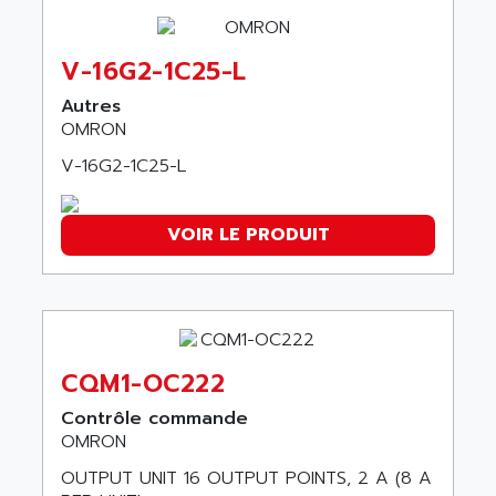
ADANI PSC
KDA
ADAPTATER
KDS
V-16G2-1C25-L
ADAPTATIVE
TDA
Autres
ADAPTEC
BUM
OMRON
ADAPTORR
BUS
V-16G2-1C25-L
ADAS
DIAX 04
ADC AUTOMATICA
DIAX 4
VOIR LE PRODUIT
ADDA
cms3
ADDER
CMS
ADDI DATA
PARVEX
ADEL SYSTEM
AMS
ADEPT
CQM1-OC222
R6TXB
ADEPT TECHNOLOGY
MOVIDYN
Contrôle commande
ADES
OMRON
MOVITRAC
ADETEC
OUTPUT UNIT 16 OUTPUT POINTS, 2 A (8 A
LEXIUM
ADISCOM