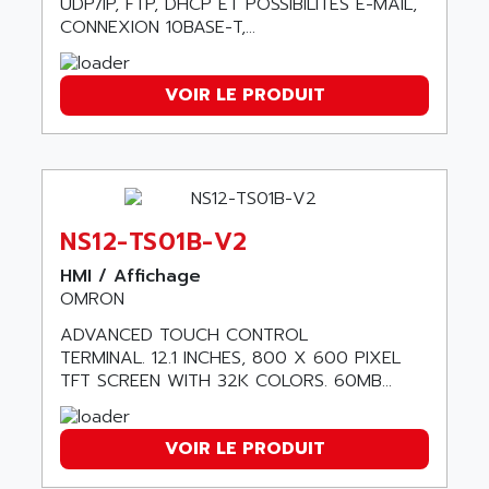
ANILAM
UDP/IP, FTP, DHCP ET POSSIBILITÉS E-MAIL,
SMTBSI
CONNEXION 10BASE-T,...
ANIME
MP
ANIOS
SIMATIC PC
VOIR LE PRODUIT
ANKAM
DPH
ANKER
STATOVAR
ANRITSU
UCD
ANS
SINUMERIK 820
ANSALDO
NS12-TS01B-V2
SIMOREG K
ANSELL
ALIMENTATION
HMI / Affichage
ANSMANN
OMRON
IRT
ANSYCO
ADVANCED TOUCH CONTROL
DIGIPLAN
ANTEC
TERMINAL. 12.1 INCHES, 800 X 600 PIXEL
TPD32
TFT SCREEN WITH 32K COLORS. 60MB...
ANTEK INSTRUMENTS
ZELIO
ANUVA TECHNOLOGIES
SIMATIC S5-95F
ANYBUS
VOIR LE PRODUIT
NUM 1040
AOIP