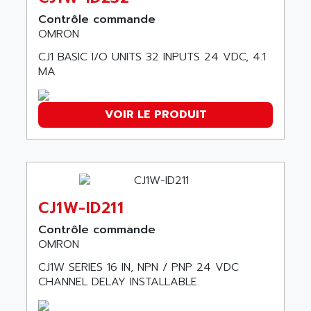
ABC VISION
C350 / C370
Contrôle commande
ABD
OMRON
RAIL SWITCH
ABG
SBC
CJ1 BASIC I/O UNITS 32 INPUTS 24 VDC, 4.1
ABL
MA
HMI
ABL SURSUM
SIMATIC HMI
ABLE SYSTEMS
VOIR LE PRODUIT
SIMATIC OPERATOR PANEL
ABLIC
OPERATOR PANEL
ABOUTBATTERIE
APRIL 2000
ABRACON
APRIL 7000
ABS COMPUTERS
SMC50
CJ1W-ID211
ABS SYSTEM
SMC600
ABSOCODER
Contrôle commande
SMC25 et SMC 35
OMRON
ABUS
SMC 50 / SMC 600
ABUS ELECTRONIC
CJ1W SERIES 16 IN, NPN / PNP 24 VDC
SMC 600
CHANNEL DELAY INSTALLABLE.
AC
SMC50 / SMC600
AC AUTOMATION