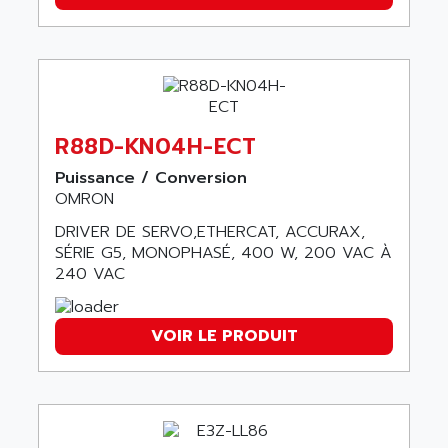
ALTIVAR 58
ARO
KRC2
AROLIT-PLASTIC
ABR7
ARPEGE
VR1B
ARPS
MDLD
ARROW PNEUMATIC
R88D-KN04H-ECT
MENTOR 2
ARSEFRAM
Puissance / Conversion
KRC1
OMRON
ARSILICII
MULTICONTROL
ARSOFT
DRIVER DE SERVO,ETHERCAT, ACCURAX,
SYSDRIVE
SÉRIE G5, MONOPHASÉ, 400 W, 200 VAC À
ART
240 VAC
ACI
ARTECHE
ACOPOS
ARTECHNIC
760
VOIR LE PRODUIT
ARTESYN
TESYS
ARTESYN EMBEDDED TECHNOLOGIES
BUG
ARTILA
SYNCHRONOUS SERVO MOTOR
ARTIS