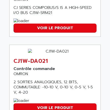
ARDUINO
C170
CJ SERIES COMPOBUS/S IS A HIGH-SPEED
AREVA
I/O BUS CJ1W-SRM21
RESISTRON
ARGUS
OP30/B
ARIA
DNC
VOIR LE PRODUIT
ARIC
UD7000
ARICO
PMC1000
ARIES
FLEX DRIVE
ARINC
CEPR
ARIS
CJ1W-DA021
FD-B SERIES
ARIS HERION
Contrôle commande
ACS550
ARISTO
OMRON
MAESTRO
ARISTON
2 SORTIES ANALOGIQUES, 12 BITS,
J2-SUPER SERIES
COMMUTABLE: -10-10 V, 0-10 V, 0-5 V, 1-5
ARITECH
VFD
V, 4-20
ARIZONA
TFS
ARL
LFL
VOIR LE PRODUIT
ARNATRONIC