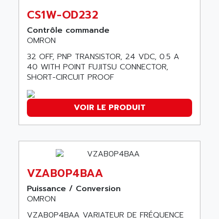
ACI ALPHANUMERIQUE
SMC500
CS1W-OD232
ACIM JOUANIN
SMC200 / 500
Contrôle commande
ACINDUCTO
OMRON
PLC-5
ACKSYS
NC
32 OFF, PNP TRANSISTOR, 24 VDC, 0.5 A
ACMA
40 WITH POINT FUJITSU CONNECTOR,
SYSMAC
ACOBAL
SHORT-CIRCUIT PROOF
SERVO MOTOR
ACOMEL
PERMANENT MAGNET MOTOR
ACOOL
VOIR LE PRODUIT
BPH
ACOPIAN
MASAP
ACOPOS
BSM SERIE
ACQUIDUC
SIMODRIVE 210
ACROMAG
SIMODRIVE 610
VZAB0P4BAA
ACS
SIMODRIVE 650
ACS MOTION CONTROL
Puissance / Conversion
SIMOREG
OMRON
ACT KERN
SINUMERIK 800
VZAB0P4BAA VARIATEUR DE FRÉQUENCE
ACTIA