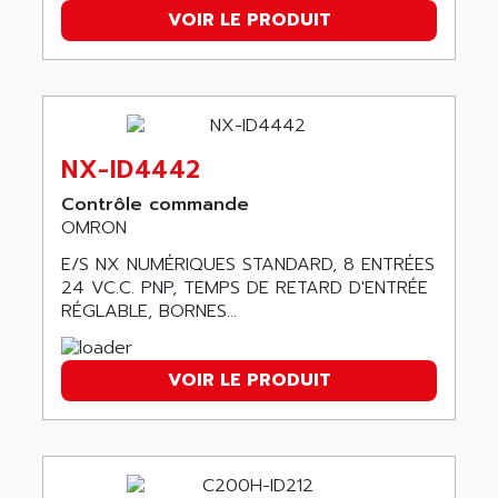
VT170
VOIR LE PRODUIT
ALSPA
MENTOR II
ALSTEF
EEA
ALSTHOM
CD1-K
ALSTHOM ATLANTIQUE
SIMATIC MONITOR PANEL
ALSTHOM PARVEX
NX-ID4442
ACS
ALSTOM
Contrôle commande
LCD
ALTECH
OMRON
SBS
ALTER
E/S NX NUMÉRIQUES STANDARD, 8 ENTRÉES
ABS
ALTIVAR
24 VC.C. PNP, TEMPS DE RETARD D'ENTRÉE
PS316
RÉGLABLE, BORNES...
ALTRAC AG
RPX
ALTRONICS
PB100
VOIR LE PRODUIT
ALTRONIX
PB 300 / PB 600
ALUTRON
5000
ALX
SMC35
AMADA