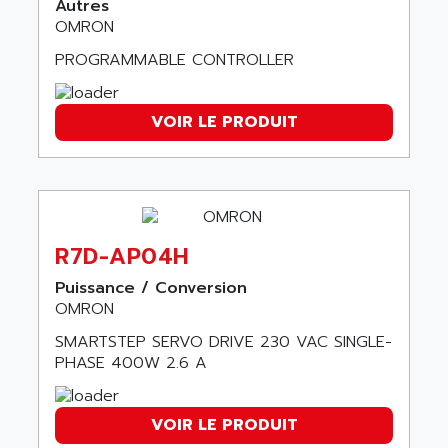
Autres
APPLIED MATERIALS
COMBIVERT F4
OMRON
APPLIED ROBOTICS
SÉRIE 1000
PROGRAMMABLE CONTROLLER
APRIL
AZM
APRIMATIC
MDLL
VOIR LE PRODUIT
APS
PANELVIEW PLUS
APT
PANEL VIEW 550
APTOR
SLC500
APV
S4-S4C-S4C+
APW
R7D-AP04H
RPX10
AQUA SMART
E-ME-T
Puissance / Conversion
AQUAFINE
OMRON
MICROLOGIX
AQUALYSE
SMARTSTEP SERVO DRIVE 230 VAC SINGLE-
PNOZ
AQUAMED
PHASE 400W 2.6 A
ROTOVAR
AQUAMETRO
AS-I
AQUASET
VOIR LE PRODUIT
507
ARAG