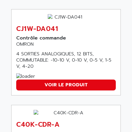
wyse
AOR
DGN
APACER
BULLETIN 160
APATOR
CJ1W-DA041
SIMATIC S5 101U
APC
FX SERIE
Contrôle commande
APE
OMRON
VEA
APELCO-CAREL
CONTROL LOGIX
4 SORTIES ANALOGIQUES, 12 BITS,
APELEC
COMMUTABLE: -10-10 V, 0-10 V, 0-5 V, 1-5
VERSAMAX
APEM
V, 4-20
MAGIC
APEX
POSMO
APLEX TECHNOLOGY
VOIR LE PRODUIT
SIMATIC TI505
APOTEKA
PMC 1000
APPA
ACS400
APPARATEBAU HUNDSBACH
584S
APPLE
LEXIUM 15
C40K-CDR-A
APPLICOM
SAFETY RELAY