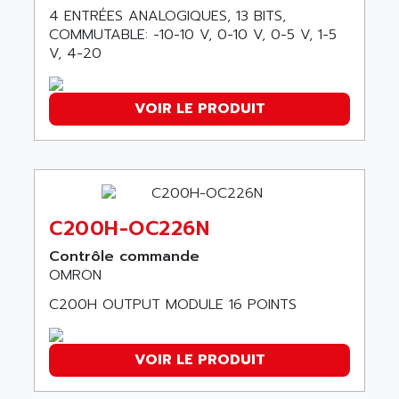
AEES
4 ENTRÉES ANALOGIQUES, 13 BITS,
ALTIVAR 66
AEG
COMMUTABLE: -10-10 V, 0-10 V, 0-5 V, 1-5
MICROMASTER
AEG MODICON
V, 4-20
SQUARE D
AEL CRYSTALS
SY/MAX
AEM
VOIR LE PRODUIT
ADVANTYS
AEP
APRIL 3000
AERMEC
VT5000
AERO - SHARP
VT3000
AEROBAR
VT
C200H-OC226N
AEROSEC INDUSTRIE
VSPA1
Contrôle commande
AEROTECH
FERROMATIK PMC 1000
OMRON
AES
VT100
C200H OUTPUT MODULE 16 POINTS
AESYS
LCA
AEV
CNC ALPHA
VOIR LE PRODUIT
AFAG
SMART TOUCH
AFDI