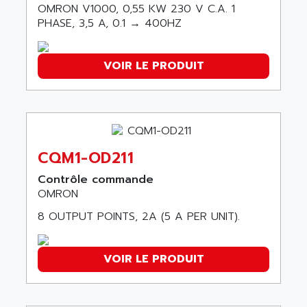
SINUMERIK 810
OMRON V1000, 0,55 KW 230 V C.A. 1
ACTIOMTECH
PHASE, 3,5 A, 0.1 → 400HZ
PREMIUM
ACTION PAK
PREVENTA
ACTIVA MULLER
VOIR LE PRODUIT
TWIDO
ACTIVE HUB
NANO
ACTIVIB
PCMCIA CARD
ACTRONIC
TFTX
ACU-RITE
SIMATIC S7-300
CQM1-OD211
ACU-TIME
TDM
ACX ADAP TORR
Contrôle commande
DIAX 2
OMRON
ADA
TVM
ADAC
8 OUTPUT POINTS, 2A (5 A PER UNIT).
KDV
ADAFRUIT
KVR
ADAM
VOIR LE PRODUIT
TVD
ADAMCZEWSKI
SERVO DRIVE
ADAMEL
AC MAINSPINDLE