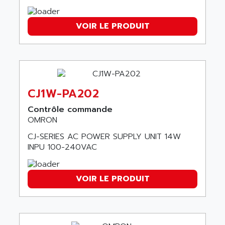
AMET
690 SERIE
AMETEK
ECODRIVE
VOIR LE PRODUIT
AMETHERM
CHARGEUR
AMI SEMICONDUCTOR
NUM 720
AMIC TECHNOLOGY
SINUMERIK 802
AMK
PCS950
AMKASYN
CJ1W-PA202
DIGITAX
AMP
Contrôle commande
BUC
AMP DISPLAY
OMRON
RAC3
AMPEREX
CJ-SERIES AC POWER SUPPLY UNIT 14W
PANELVIEW 550
AMPEX
INPU 100-240VAC
AC SERVO
AMPHENOL
AXODYN
AMPIRE
VOIR LE PRODUIT
SMD
AMPLICON
8200 VECTOR
AMRI-KSB
GP2000 SERIE
AMSAMOTION