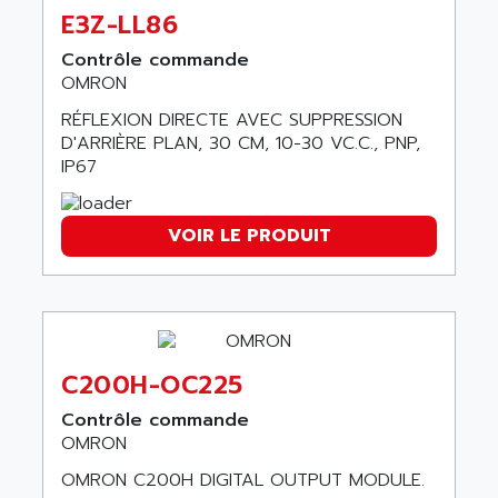
SIMOTICS S
ARTLII
E3Z-LL86
Kinetix 6000
ARX
Contrôle commande
MELSEC
AS INFO
OMRON
ADVANTYS STB
ASAHI
RÉFLEXION DIRECTE AVEC SUPPRESSION
ND
ASAHI ENGINEERING
D'ARRIÈRE PLAN, 30 CM, 10-30 VC.C., PNP,
SIMOVERT P
IP67
ASANTE
RTS
ASC
VPC
VOIR LE PRODUIT
ASCII
XBLC
ASCO
2500M
ASCOM
2500
ASCON
HARMONY XVBC
ASE ENERGY
C200H-OC225
ACS600
ASEA
PG
Contrôle commande
ASECOS
OMRON
SINAMICS
ASEDO
OMRON C200H DIGITAL OUTPUT MODULE.
TI 500
ASEM