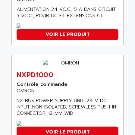
AGUT
COMPACTLOGIX
ALIMENTATION 24 VC.C., 5 A DANS CIRCUIT
AHEAD SYSTEMS
FLEX I/O
5 VC.C., POUR UC ET EXTENSIONS CJ
AHLBERG ELECTRONICS
MICROLOGIX 1200
AIP SYSTEMES
PANELVIEW 1000
VOIR LE PRODUIT
AIR
NT620C
AIR ET PULVERISATION
SIMATIC S5-101
AIR LIQUIDE
SIMATIC TOUCH PANEL
AIR SYSTEMS
S900 II
AIR WORTHINGTON CREYSSENSAC
NXPD1000
S900
AIRBUS
Contrôle commande
PHASEO
AIRCOM
OMRON
SIMATIC-S5
AIRELEC
NX BUS POWER SUPPLY UNIT, 24 V DC
SIMATIC FIELD PG
AIRMASTER R1
INPUT, NON-ISOLATED, SCREWLESS PUSH-IN
LOGO!
CONNECTOR, 12 MM WID
AIRMASTER R1HMI
RJ3
AIRMAT
A03B
VOIR LE PRODUIT
AIRPES