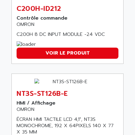
SCALANCE
AMAN
C200H-ID212
SMC40
AMAREX
SCM50
Contrôle commande
AMAT
OMRON
BKD
AMBERSIL
C200H 8 DC INPUT MODULE -24 VDC
A16B
AMBRESIL
MIDIMASTER VECTOR
AMC
MIDIMASTER
VOIR LE PRODUIT
AMD
SMC200
AMDV
ADVANTYS TELEFAST
AMERICAN DYNAMICS
TELEFAST ABE7
AMERICAN MEGATRENDS
750
AMERICAN MICROSEMICONDUCTOR
NT3S-ST126B-E
AT
AMERICAN MICROSEMICONDUCTOR INC
HMI / Affichage
AB2
AMERICAN SIGMA
OMRON
TC2000
AMERICAN STD INC
ÉCRAN HMI TACTILE LCD 4,1", NT3S
MOVITRON
MONOCHROME, 192 X 64PIXELS 140 X 77
AMERSHAM
SMC100
X 35 MM